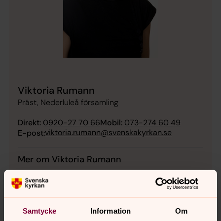
Viktoria Rumann
Präst, Nederluleå församling
Direkt:
0920-27 70 66
Mobil:
073-274 60 49
viktoria.rumann@svenskakyrkan.se
E-post:
Mer om Viktoria Rumann
Universitetspräst vid Universitetskyrkan Luleå
Samtycke
Information
Om