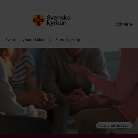
Till innehållet
Till undermeny
Sök
Meny
Svenska kyrkan i Luleå
Samtalsgrupp