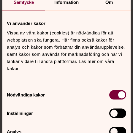
Samtycke
Information
Om
Tillbaka till toppen
Tillbaka till innehållet
Vi använder kakor
Vissa av våra kakor (cookies) är nödvändiga för att
webbplatsen ska fungera. Här finns också kakor för
Kontakt
analys och kakor som förbättrar din användarupplevelse,
samt kakor som används för marknadsföring och när vi
länkar vidare till andra plattformar. Läs mer om våra
Kalender
kakor.
Hitta snabbt
Samtyckesval
Nödvändiga kakor
Sociala kanaler
Inställningar
Analys