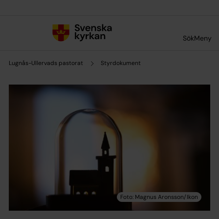
Till innehållet
Till undermeny
Sök
Meny
Lugnås-Ullervads pastorat
Styrdokument