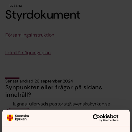
Lyssna
Styrdokument
Församlingsinstruktion
Lokalförsörjningsplan
Senast ändrad 26 september 2024
Synpunkter eller frågor på sidans
innehåll?
lugnas-ullervads.pastorat@svenskakyrkan.se
Dela