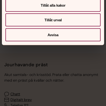
Tillåt alla kakor
Hitta snabbt
Tillåt urval
Sociala kanaler
Avvisa
Jourhavande präst
Akut samtals- och krisstöd. Prata eller chatta anonymt
med en präst på kvällar och nätter.
Chatt
Digitalt brev
Telefon 112