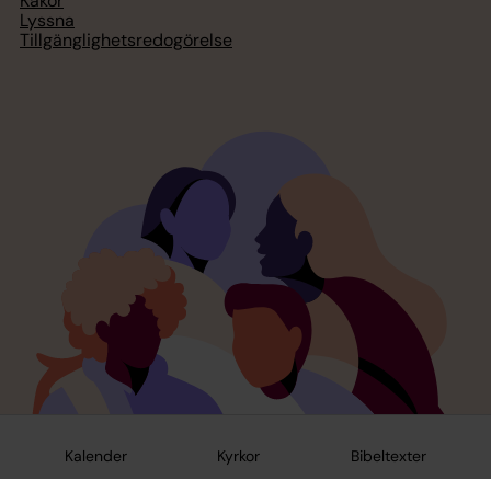
Kakor
Lyssna
Tillgänglighetsredogörelse
Kalender
Kyrkor
Bibeltexter