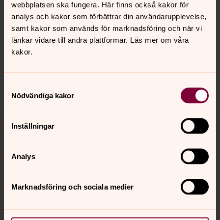
webbplatsen ska fungera. Här finns också kakor för
analys och kakor som förbättrar din användarupplevelse,
samt kakor som används för marknadsföring och när vi
länkar vidare till andra plattformar. Läs mer om våra
kakor.
Publicerad 9 juni 2026
Dela
Samtyckesval
Nödvändiga kakor
Tillbaka till toppen
Tillbaka till innehållet
Inställningar
Analys
Kontakt
Marknadsföring och sociala medier
Kalender