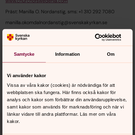
www.churchofswedenla.com
Präst: Manilla O. Nordanstig, sms: +1 310 292 7080
manilla.okomdalnordanstig@svenskakyrkan.se
Senast ändrad 16 augusti 2024
Samtycke
Information
Om
Synpunkter eller frågor på sidans
innehåll?
losangeles@svenskakyrkan.se
Vi använder kakor
Dela
Vissa av våra kakor (cookies) är nödvändiga för att
webbplatsen ska fungera. Här finns också kakor för
analys och kakor som förbättrar din användarupplevelse,
samt kakor som används för marknadsföring och när vi
länkar vidare till andra plattformar. Läs mer om våra
Tillbaka till toppen
Tillbaka till innehållet
kakor.