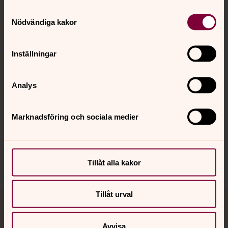
Samtyckesval
Kontakt
Nödvändiga kakor
Inställningar
Kalender
Analys
Hitta snabbt
Marknadsföring och sociala medier
Sociala kanaler
Tillåt alla kakor
Tillåt urval
Jourhavande präst
Avvisa