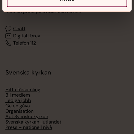
Akut samtals- och krisstöd. Prata eller chatta anonymt
med en präst på kvällar och nätter.
Chatt
Digitalt brev
Telefon 112
Svenska kyrkan
Hitta församling
Bli medlem
Lediga jobb
Ge en gåva
Organisation
Act Svenska kyrkan
Svenska kyrkan i utlandet
Press – nationell nivå