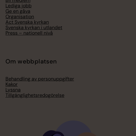
Bli medlem
Lediga jobb
Ge en gåva
Organisation
Act Svenska kyrkan
Svenska kyrkan i utlandet
Press – nationell nivå
Om webbplatsen
Behandling av personuppgifter
Kakor
Lyssna
Tillgänglighetsredogörelse