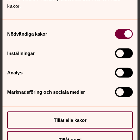
kakor.
Tillbaka till toppen
Tillbaka till innehållet
Samtyckesval
Nödvändiga kakor
Kontakt
Inställningar
Analys
Kalender
Marknadsföring och sociala medier
Hitta snabbt
Tillåt alla kakor
Sociala kanaler
Tillåt urval