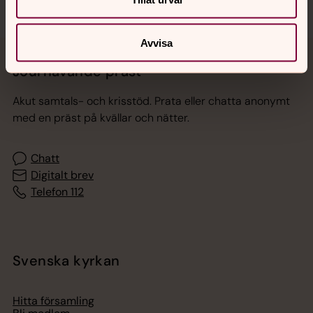
Avvisa
Jourhavande präst
Akut samtals- och krisstöd. Prata eller chatta anonymt
med en präst på kvällar och nätter.
Chatt
Digitalt brev
Telefon 112
Svenska kyrkan
Hitta församling