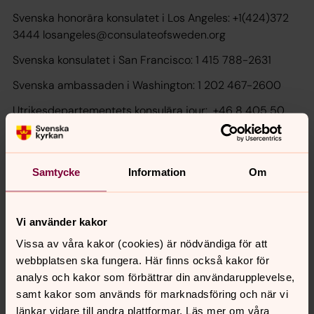
Svenska honorära konsulatet i Los Angeles: +1(424)372
3444 losangeles@consulateofsweden.org
Svenska konsulatet i San Francisco: 1 415 788-2631
Svenska ambassaden i Washington: 1 202 467-2600
Utrikesdepartementets konsulära jour: +46 8 405 50
05 (under svensk kontorstid), eller +46 8 405 10 00
(efter svensk kontorstid)
Samtycke
Information
Om
Senast ändrad 2 april 2024
Vi använder kakor
Synpunkter eller frågor på sidans
innehåll?
Vissa av våra kakor (cookies) är nödvändiga för att
webbplatsen ska fungera. Här finns också kakor för
losangeles@svenskakyrkan.se
analys och kakor som förbättrar din användarupplevelse,
Dela
samt kakor som används för marknadsföring och när vi
länkar vidare till andra plattformar. Läs mer om våra