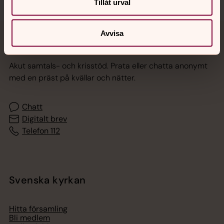
Tillåt urval
Avvisa
Jourhavande präst
Akut samtals- och krisstöd. Prata eller chatta anonymt
med en präst på kvällar och nätter.
Chatt
Digitalt brev
Telefon 112
Svenska kyrkan
Hitta församling
Bli medlem