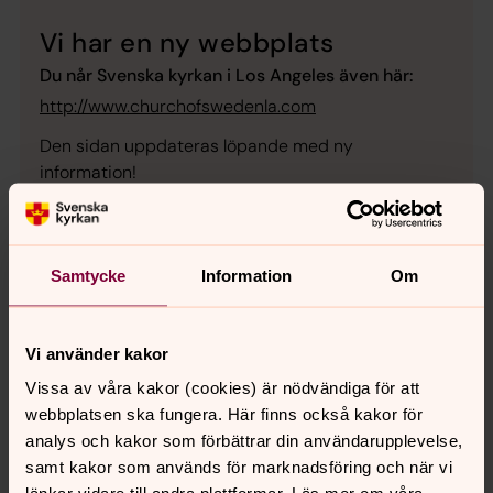
Vi har en ny webbplats
Du når Svenska kyrkan i Los Angeles även här:
http://www.churchofswedenla.com
Den sidan uppdateras löpande med ny
information!
Samtycke
Information
Om
Senast ändrad 29 augusti 2023
Synpunkter eller frågor på sidans
Vi använder kakor
innehåll?
Vissa av våra kakor (cookies) är nödvändiga för att
losangeles@svenskakyrkan.se
webbplatsen ska fungera. Här finns också kakor för
Dela
analys och kakor som förbättrar din användarupplevelse,
samt kakor som används för marknadsföring och när vi