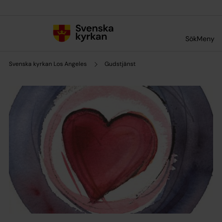
Till innehållet
Till undermeny
Sök
Meny
Svenska kyrkan Los Angeles
Gudstjänst