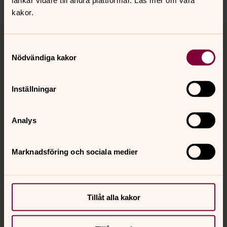
länkar vidare till andra plattformar. Läs mer om våra
kakor.
Tillbaka till toppen
Tillbaka till innehållet
Samtyckesval
Nödvändiga kakor
Kontakt
Inställningar
Kalender
Analys
Marknadsföring och sociala medier
Hitta snabbt
Sociala kanaler
Tillåt alla kakor