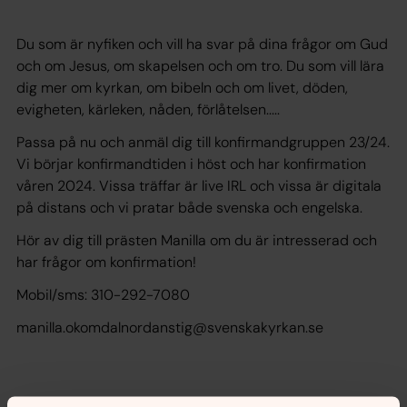
Du som är nyfiken och vill ha svar på dina frågor om Gud
och om Jesus, om skapelsen och om tro. Du som vill lära
dig mer om kyrkan, om bibeln och om livet, döden,
evigheten, kärleken, nåden, förlåtelsen.....
Passa på nu och anmäl dig till konfirmandgruppen 23/24.
Vi börjar konfirmandtiden i höst och har konfirmation
våren 2024. Vissa träffar är live IRL och vissa är digitala
på distans och vi pratar både svenska och engelska.
Hör av dig till prästen Manilla om du är intresserad och
har frågor om konfirmation!
Mobil/sms: 310-292-7080
manilla.okomdalnordanstig@svenskakyrkan.se