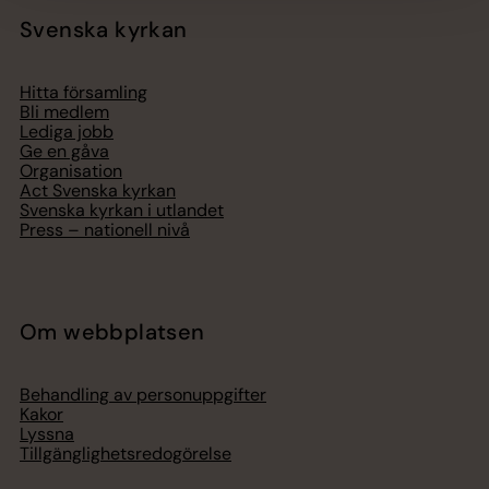
Svenska kyrkan
Hitta församling
Bli medlem
Lediga jobb
Ge en gåva
Organisation
Act Svenska kyrkan
Svenska kyrkan i utlandet
Press – nationell nivå
Om webbplatsen
Behandling av personuppgifter
Kakor
Lyssna
Tillgänglighetsredogörelse