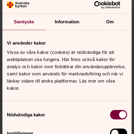
Synpunkter eller frågor på sidans
innehåll?
losangeles@svenskakyrkan.se
Samtycke
Information
Om
Dela
Vi använder kakor
Tillbaka till toppen
Tillbaka till innehållet
Vissa av våra kakor (cookies) är nödvändiga för att
webbplatsen ska fungera. Här finns också kakor för
analys och kakor som förbättrar din användarupplevelse,
samt kakor som används för marknadsföring och när vi
Kontakt
länkar vidare till andra plattformar. Läs mer om våra
kakor.
Kalender
Samtyckesval
Nödvändiga kakor
Hitta snabbt
Inställningar