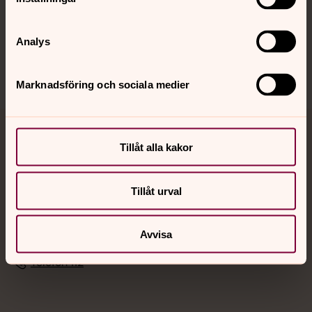
Sociala kanaler
Analys
Marknadsföring och sociala medier
Jourhavande präst
Tillåt alla kakor
Akut samtals- och krisstöd. Prata eller chatta anonymt
med en präst på kvällar och nätter.
Tillåt urval
Chatt
Avvisa
Digitalt brev
Telefon 112