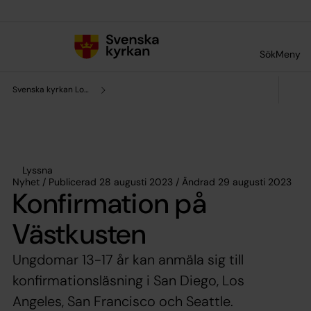
Till innehållet
Till undermeny
Sök
Meny
Svenska kyrkan Los Angeles
Lyssna
Nyhet / Publicerad 28 augusti 2023 / Ändrad 29 augusti 2023
Konfirmation på
Västkusten
Ungdomar 13-17 år kan anmäla sig till
konfirmationsläsning i San Diego, Los
Angeles, San Francisco och Seattle.