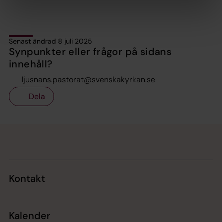
Senast ändrad 8 juli 2025
Synpunkter eller frågor på sidans
innehåll?
ljusnans.pastorat@svenskakyrkan.se
Dela
Tillbaka till toppen
Tillbaka till innehållet
Kontakt
Kalender