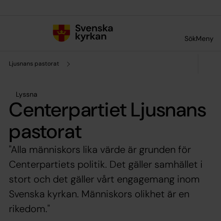
Till innehållet
Till undermeny
Sök
Meny
Ljusnans pastorat
Lyssna
Centerpartiet Ljusnans
pastorat
"Alla människors lika värde är grunden för
Centerpartiets politik. Det gäller samhället i
stort och det gäller vårt engagemang inom
Svenska kyrkan. Människors olikhet är en
rikedom."