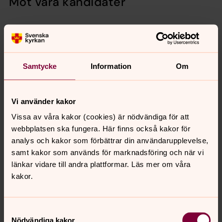
Möt våra kandidater
Samtycke
Information
Om
Vi använder kakor
Vissa av våra kakor (cookies) är nödvändiga för att
webbplatsen ska fungera. Här finns också kakor för
analys och kakor som förbättrar din användarupplevelse,
samt kakor som används för marknadsföring och när vi
Maj-Britt Tönners, Anna Mickelsson, Monica Ingerhed,
länkar vidare till andra plattformar. Läs mer om våra
Helena Emanuelsson Brink, Anna-Karin Zachrisson, Laila
kakor.
Toresson, Anna-Karin Astner och Björn Brink.
Kandidatlista i valet till kyrkofullmäktige:
Samtyckesval
Nödvändiga kakor