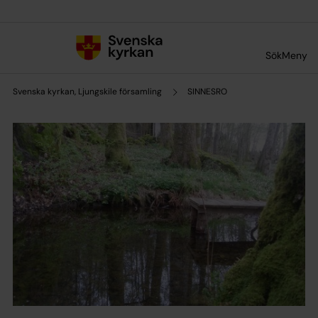
Till innehållet
Till undermeny
Sök
Meny
Svenska kyrkan, Ljungskile församling
SINNESRO