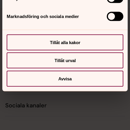
Tillbaka till toppen
Tillbaka till innehållet
Marknadsföring och sociala medier
Kontakt
Tillåt alla kakor
Tillåt urval
Kalender
Avvisa
Hitta snabbt
Sociala kanaler