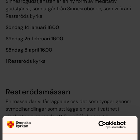
Sinnesrogudstjänsten är en ny form av meditativ
gudstjänst, som utgår från Sinnesrobönen, som vi firar i
Resteröds kyrka.
Söndag 14 januari 16.00
Söndag 25 februari 16.00
Söndag 8 april 16.00
i Resteröds kyrka
Resterödsmässan
En mässa där vi får lägga av oss det som tynger genom
symbolhandlingar som att lägga en sten i vattnet i
dopfunten eller tända ett ljus. Vi får lyssna till
meditationer. Vi får sjunga psalmer och lyssna till
meditativ musik och vi får fira nattvard tillsammans. En
mässa - väl värd att vara med i!