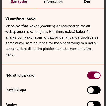
Samtycke
Information
Om
Söndag 4 februari 18.00
Söndag 4 mars 18.00
TEMA: Att resa sig
Vi använder kakor
Söndag 15 april 18.00
Vissa av våra kakor (cookies) är nödvändiga för att
webbplatsen ska fungera. Här finns också kakor för
i Resteröds kyrka
analys och kakor som förbättrar din användarupplevelse,
samt kakor som används för marknadsföring och när vi
länkar vidare till andra plattformar. Läs mer om våra
VARMT VÄLKOMNA!
kakor.
Samtyckesval
Senast ändrad 16 april 2018
Nödvändiga kakor
Synpunkter eller frågor på sidans
innehåll?
Inställningar
ljungskile.forsamling@svenskakyrkan.se
Dela
Analys