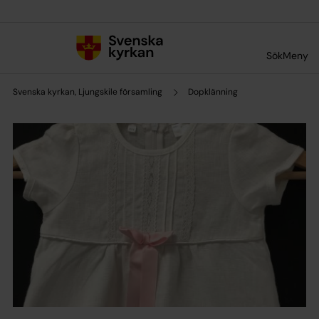
Till innehållet
Till undermeny
Sök
Meny
Svenska kyrkan, Ljungskile församling
Dopklänning