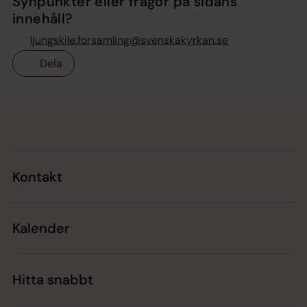
Synpunkter eller frågor på sidans
innehåll?
ljungskile.forsamling@svenskakyrkan.se
Dela
Tillbaka till toppen
Tillbaka till innehållet
Kontakt
Kalender
Hitta snabbt