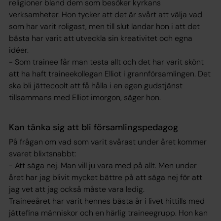
religioner bland dem som besöker kyrkans
verksamheter. Hon tycker att det är svårt att välja vad
som har varit roligast, men till slut landar hon i att det
bästa har varit att utveckla sin kreativitet och egna
idéer.
- Som trainee får man testa allt och det har varit skönt
att ha haft traineekollegan Elliot i grannförsamlingen. Det
ska bli jättecoolt att få hålla i en egen gudstjänst
tillsammans med Elliot imorgon, säger hon.
Kan tänka sig att bli församlingspedagog
På frågan om vad som varit svårast under året kommer
svaret blixtsnabbt:
- Att säga nej. Man vill ju vara med på allt. Men under
året har jag blivit mycket bättre på att säga nej för att
jag vet att jag också måste vara ledig.
Traineeåret har varit hennes bästa år i livet hittills med
jättefina människor och en härlig traineegrupp. Hon kan