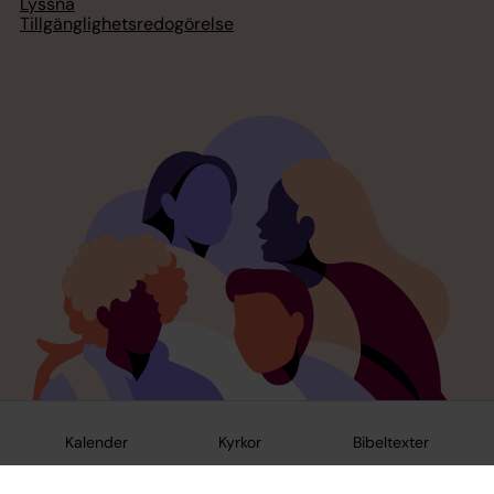
Lyssna
Tillgänglighetsredogörelse
Kalender
Kyrkor
Bibeltexter