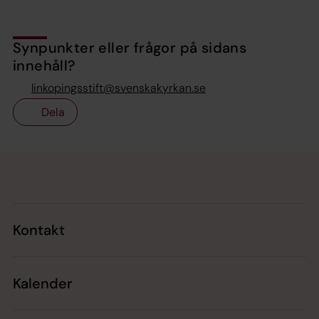
Synpunkter eller frågor på sidans
innehåll?
linkopingsstift@svenskakyrkan.se
Dela
Tillbaka till toppen
Tillbaka till innehållet
Kontakt
Kalender