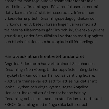
hösten får man följa olika verksamheter för att få en
bred bild av församlingen. På våren fokuseras mer på
det yrke man är särskilt intresserad av, främst inom
yrkesrollerna präst, församlingspedagog, diakon och
kyrkomusiker. Arbetet i församlingen varvas med att
traineerna tillsammans går ”Tro och liv”, Svenska kyrkans
grundkurs, under åtta tillfällen i Vadstena med uppgifter
och bibelreflektion som är kopplade till församlingen.
Har utvecklat sin kreativitet under året
Angelica Elderstorm har varit trainee i S:t Johannes
församling i Norrköping. Under uppväxten hängde hon
mycket i kyrkan och hon har också varit ung ledare.
- Att vara trainee var ett sätt för att se hur det är att
jobba i kyrkan och vidga vyerna, säger Angelica.
Hon ser tillbaka på ett år i en för henne helt ny
församling och ser det som en stor lärdom att arbetat i
FBHO-församling med många olika kulturer och