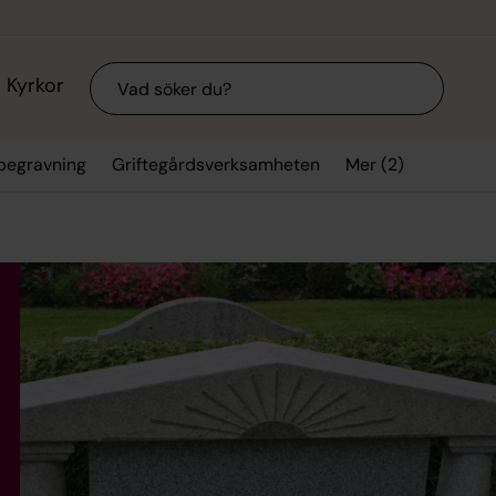
Sök
Kyrkor
Mer (2)
 begravning
Griftegårdsverksamheten