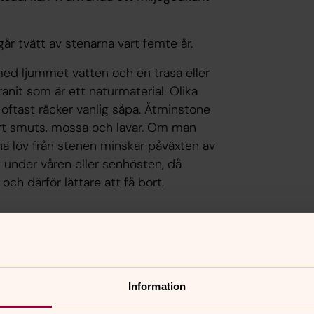
går tvätt av stenarna vart femte år.
ed ljummet vatten och en trasa eller
ranit som är ett naturmaterial. Olika
 oftast räcker vanlig såpa. Åtminstone
rt smuts, mossa och lavar. Om man
a löv från stenen minskar påväxten av
rt under våren eller senhösten, då
och därför lättare att få bort.
ch
Information