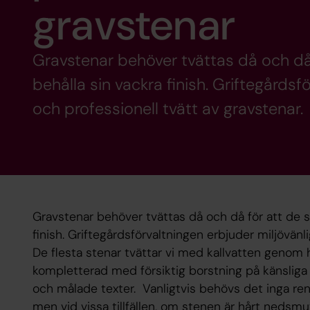
gravstenar
Gravstenar behöver tvättas då och då 
behålla sin vackra finish. Griftegårdsf
och professionell tvätt av gravstenar.
Gravstenar behöver tvättas då och då för att de sk
finish. Griftegårdsförvaltningen erbjuder miljövänl
De flesta stenar tvättar vi med kallvatten genom 
kompletterad med försiktig borstning på känsliga pa
och målade texter. Vanligtvis behövs det inga ren
men vid vissa tillfällen, om stenen är hårt nedsm