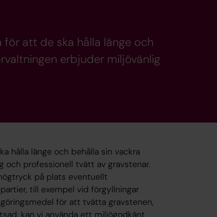
för att de ska hålla länge och
örvaltningen erbjuder miljövänlig
a hålla länge och behålla sin vackra
ig och professionell tvätt av gravstenar.
högtryck på plats eventuellt
rtier, till exempel vid förgyllningar
göringsmedel för att tvätta gravstenen,
utsad, kan vi använda ett miljögodkänt