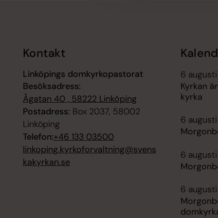
Tillbaka till toppen
Tillbaka till innehållet
Kontakt
Kalend
Linköpings domkyrkopastorat
6 augusti
Besöksadress:
Kyrkan ä
kyrka
Ågatan 40 , 58222 Linköping
Postadress:
Box 2037, 58002
6 august
Linköping
Morgonbö
Telefon:
+46 133 03500
linkoping.kyrkoforvaltning@svens
6 augusti
kakyrkan.se
Morgonbö
6 augusti
Morgonbö
domkyrk