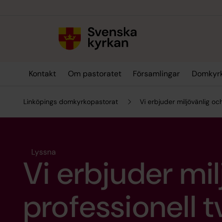
Till innehållet
Till undermeny
Kontakt
Om pastoratet
Församlingar
Domkyr
Linköpings domkyrkopastorat
Vi erbjuder miljövänlig oc
Lyssna
Vi erbjuder mi
professionell t