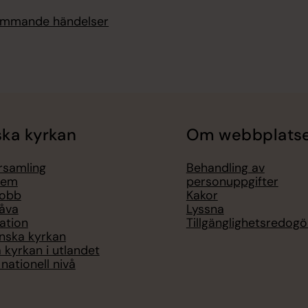
kommande händelser
ka kyrkan
Om webbplats
örsamling
Behandling av
lem
personuppgifter
jobb
Kakor
åva
Lyssna
ation
Tillgänglighetsredogö
nska kyrkan
 kyrkan i utlandet
nationell nivå