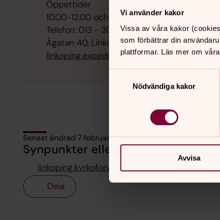
Öppettider
Vi använder kakor
10.00-12.00 och 13.00-15.00
Vissa av våra kakor (cookies
Telefon: 013 - 30 36 00
som förbättrar din användaru
Ågatan 40, Linköping
plattformar. Läs mer om våra
linkoping.expeditionen@svenskakyrkan.se
Samtyckesval
Nödvändiga kakor
Senast ändrad 7 februari 2025
Synpunkter eller frågor på sidans i
Avvisa
linkoping.kyrkoforvaltning@svenskakyrkan.se
Dela