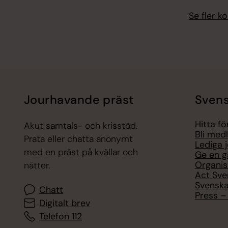
Se fler 
Jourhavande präst
Svens
Hitta f
Akut samtals- och krisstöd.
Bli med
Prata eller chatta anonymt
Lediga 
med en präst på kvällar och
Ge en g
Organis
nätter.
Act Sve
Svenska
Chatt
Press – 
Digitalt brev
Telefon 112