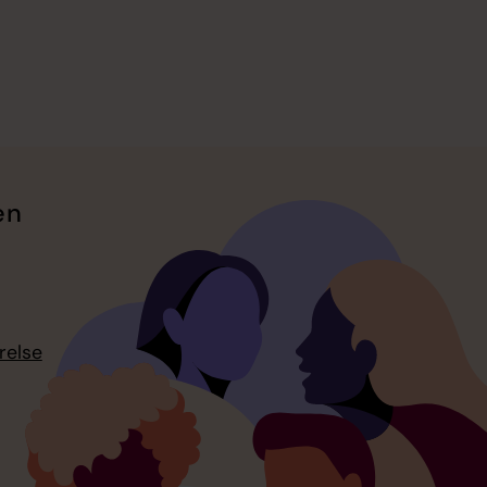
en
relse