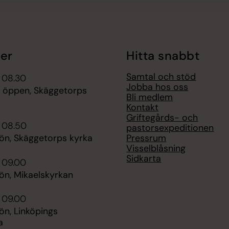
er
Hitta snabbt
Samtal och stöd
 08.30
Jobba hos oss
r öppen, Skäggetorps
Bli medlem
Kontakt
Griftegårds- och
i 08.50
pastorsexpeditionen
Pressrum
n, Skäggetorps kyrka
Visselblåsning
Sidkarta
 09.00
n, Mikaelskyrkan
 09.00
n, Linköpings
a