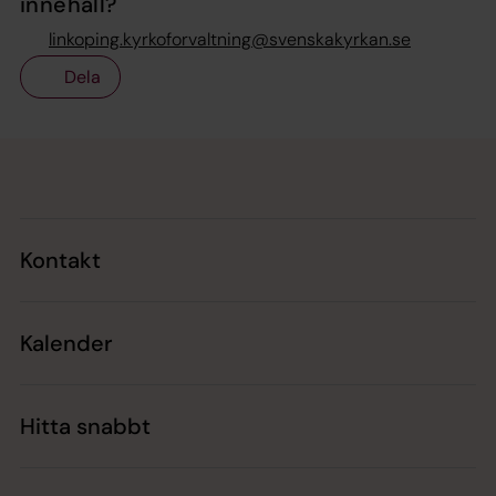
innehåll?
linkoping.kyrkoforvaltning@svenskakyrkan.se
Dela
Tillbaka till toppen
Tillbaka till innehållet
Kontakt
Kalender
Hitta snabbt