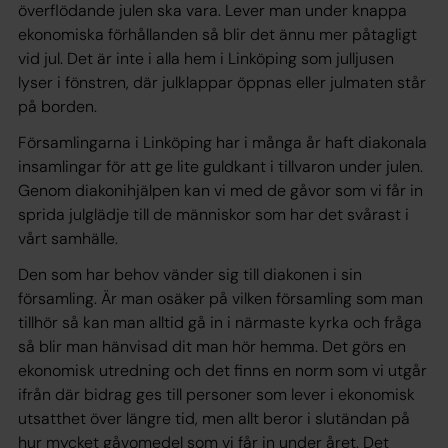
överflödande julen ska vara. Lever man under knappa
ekonomiska förhållanden så blir det ännu mer påtagligt
vid jul. Det är inte i alla hem i Linköping som julljusen
lyser i fönstren, där julklappar öppnas eller julmaten står
på borden.
Församlingarna i Linköping har i många år haft diakonala
insamlingar för att ge lite guldkant i tillvaron under julen.
Genom diakonihjälpen kan vi med de gåvor som vi får in
sprida julglädje till de människor som har det svårast i
vårt samhälle.
Den som har behov vänder sig till diakonen i sin
församling. Är man osäker på vilken församling som man
tillhör så kan man alltid gå in i närmaste kyrka och fråga
så blir man hänvisad dit man hör hemma. Det görs en
ekonomisk utredning och det finns en norm som vi utgår
ifrån där bidrag ges till personer som lever i ekonomisk
utsatthet över längre tid, men allt beror i slutändan på
hur mycket gåvomedel som vi får in under året. Det