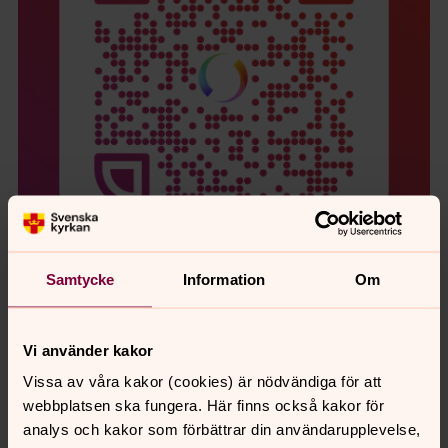
Samtycke
Information
Om
Swisha din gåva till Svenska kyrkan i Linköpings
Vi använder kakor
diakonala arbete och ta hand om din nästa i jul! Swish:
Vissa av våra kakor (cookies) är nödvändiga för att
123 475 95 02 (i Swish-appen står Diakonihjälpen som
webbplatsen ska fungera. Här finns också kakor för
mottagare)
analys och kakor som förbättrar din användarupplevelse,
Julen är en tuff tid för många