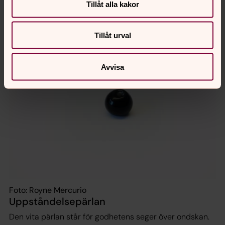
Tillåt alla kakor
Läs mer om nattens pärla
Tillåt urval
Avvisa
Foto: Royne Mercurio
Uppståndelsepärlan
Den vita pärlan står för godhetens seger över ondskan.