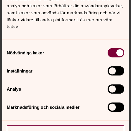
vita pärlorna skimrar numera i grönt för att påminna om
analys och kakor som förbättrar din användarupplevelse,
jordens och universums hemligheter och under.
samt kakor som används för marknadsföring och när vi
Läs mer om hemlighetspärlorna.
länkar vidare till andra plattformar. Läs mer om våra
kakor.
Samtyckesval
Nödvändiga kakor
Inställningar
Analys
Nattens pärla
Marknadsföring och sociala medier
Den svarta pärlan står för livets tyngsta och mörkaste
stunder. Men, för att uppleva dagen måste man utstå
natten. Gud är även i svartaste natt. Ingen är övergiven.