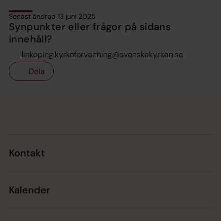
Senast ändrad 13 juni 2025
Synpunkter eller frågor på sidans
innehåll?
linkoping.kyrkoforvaltning@svenskakyrkan.se
Dela
Tillbaka till toppen
Tillbaka till innehållet
Kontakt
Kalender