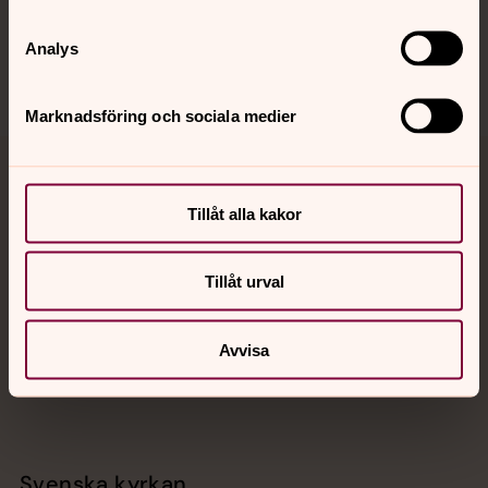
Sociala kanaler
Analys
Marknadsföring och sociala medier
Jourhavande präst
Tillåt alla kakor
Akut samtals- och krisstöd. Prata eller chatta anonymt
med en präst på kvällar och nätter.
Tillåt urval
Chatt
Digitalt brev
Avvisa
Telefon 112
Svenska kyrkan