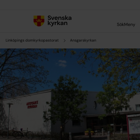
Till innehållet
Till undermeny
Sök
Meny
Linköpings domkyrkopastorat
Ansgarskyrkan