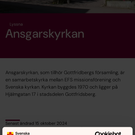
Lyssna
Ansgarskyrkan
Ansgarskyrkan, som tillhör Gottfridbergs församling, är
en samarbetskyrka mellan EFS missionsförening och
Svenska kyrkan. Kyrkan byggdes 1970 och ligger på
Hjälmgatan 17 i stadsdelen Gottfridsberg.
Senast ändrad 15 oktober 2024
Synpunkter eller frågor på sidans