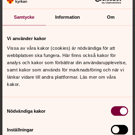
innehåll?
linkoping.kyrkoforvaltning@svenskakyrkan.se
Samtycke
Information
Om
Dela
Vi använder kakor
Tillbaka till toppen
Tillbaka till innehållet
Vissa av våra kakor (cookies) är nödvändiga för att
webbplatsen ska fungera. Här finns också kakor för
analys och kakor som förbättrar din användarupplevelse,
samt kakor som används för marknadsföring och när vi
Kontakt
länkar vidare till andra plattformar. Läs mer om våra
kakor.
Kalender
Samtyckesval
Nödvändiga kakor
Hitta snabbt
Inställningar