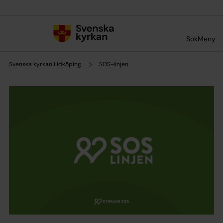
Till innehållet
Till undermeny
Sök
Meny
Svenska kyrkan Lidköping
SOS-linjen