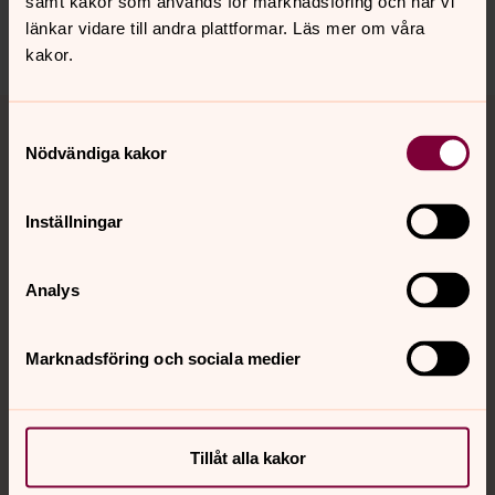
samt kakor som används för marknadsföring och när vi
länkar vidare till andra plattformar. Läs mer om våra
Dela
kakor.
Tillbaka till toppen
Tillbaka till innehållet
Samtyckesval
Nödvändiga kakor
Kontakt
Inställningar
Analys
Kalender
Marknadsföring och sociala medier
Hitta snabbt
Tillåt alla kakor
Sociala kanaler