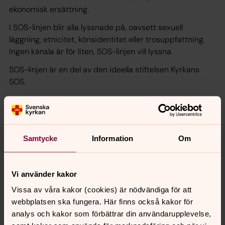
ekonomisk ersättning.
I SOS-linjen blir alla lyssnade på, oavsett sexuell
läggning, etnicitet, könsidentitet eller trosuppfattning.
Ingen känsla är för liten, SOS-linjen vill lyssna.
SOS-linjen är en del av den ideella stiftelsen Kyrkans
SOS.
Telefonnummer:
0771-800 650
Skriv digitala brev
Läs mer
Samtycke
Information
Om
Vi använder kakor
Senast ändrad 15 augusti 2025
Vissa av våra kakor (cookies) är nödvändiga för att
Synpunkter eller frågor på sidans
webbplatsen ska fungera. Här finns också kakor för
innehåll?
analys och kakor som förbättrar din användarupplevelse,
lidkoping.pastorat@svenskakyrkan.se