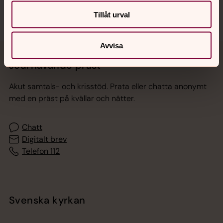
Tillåt urval
Avvisa
Jourhavande präst
Akut samtals- och krisstöd. Prata eller chatta anonymt
med en präst på kvällar och nätter.
Chatt
Digitalt brev
Telefon 112
Svenska kyrkan