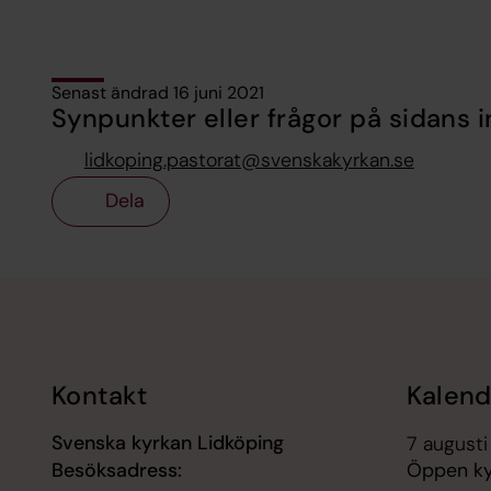
Senast ändrad 16 juni 2021
Synpunkter eller frågor på sidans i
lidkoping.pastorat@svenskakyrkan.se
Dela
Tillbaka till toppen
Tillbaka till innehållet
Kontakt
Kalend
Svenska kyrkan Lidköping
7 augusti
Besöksadress:
Öppen kyr