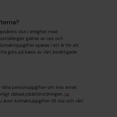
fterna?
apsårets slut i enlighet med
st/allergier gallras av oss och
ontaktuppgifter sparas i ett år för att
etta görs på basis av vårt berättigade
v dina personuppgifter om inte annat
enligt dataskyddsförordningen,
se
du även kontaktuppgifter till oss och vårt