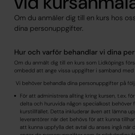
vid kursanmäl
Om du anmäler dig till en kurs hos o
dina personuppgifter.
Hur och varför behandlar vi dina pe
Om du anmält dig till en kurs som Lidköpings förs
ombedd att ange vissa uppgifter i samband med 
Vi behöver behandla dina personuppgifter på föl
För att administrera allting kring kursen, t.ex.
delta och huruvida någon specialkost behöver fö
kurstillfället. Detta inkluderar även att lämna u
leverantörer när det behövs för att kunna tillha
att kunna uppfylla det avtal du anses ingå när d
anger de personuppgifter som är nödvändiga för