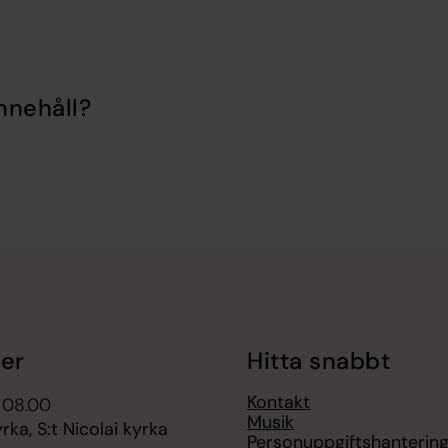
nnehåll?
er
Hitta snabbt
Kontakt
 08.00
Musik
ka, S:t Nicolai kyrka
Personuppgiftshanterin