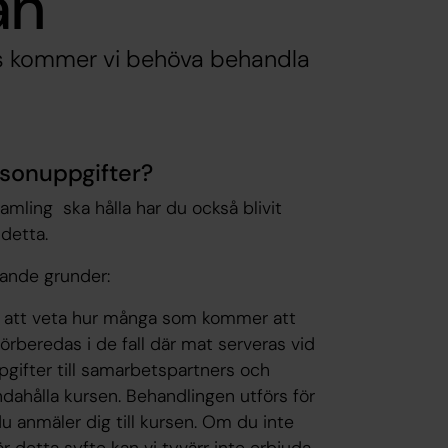
an
ss kommer vi behöva behandla
rsonuppgifter?
amling ska hålla har du också blivit
detta.
jande grunder:
 för att veta hur många som kommer att
rberedas i de fall där mat serveras vid
ppgifter till samarbetspartners och
ndahålla kursen. Behandlingen utförs för
u anmäler dig till kursen. Om du inte
 detta syfte kan vi tyvärr inte erbjuda