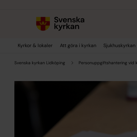
Till innehållet
Till undermeny
Kyrkor & lokaler
Att göra i kyrkan
Sjukhuskyrkan
Svenska kyrkan Lidköping
Personuppgiftshantering vid