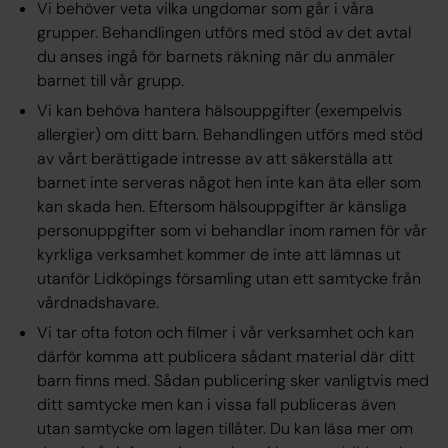
Vi behöver veta vilka ungdomar som går i våra
grupper. Behandlingen utförs med stöd av det avtal
du anses ingå för barnets räkning när du anmäler
barnet till vår grupp.
Vi kan behöva hantera hälsouppgifter (exempelvis
allergier) om ditt barn. Behandlingen utförs med stöd
av vårt berättigade intresse av att säkerställa att
barnet inte serveras något hen inte kan äta eller som
kan skada hen. Eftersom hälsouppgifter är känsliga
personuppgifter som vi behandlar inom ramen för vår
kyrkliga verksamhet kommer de inte att lämnas ut
utanför Lidköpings församling utan ett samtycke från
vårdnadshavare.
Vi tar ofta foton och filmer i vår verksamhet och kan
därför komma att publicera sådant material där ditt
barn finns med. Sådan publicering sker vanligtvis med
ditt samtycke men kan i vissa fall publiceras även
utan samtycke om lagen tillåter. Du kan läsa mer om