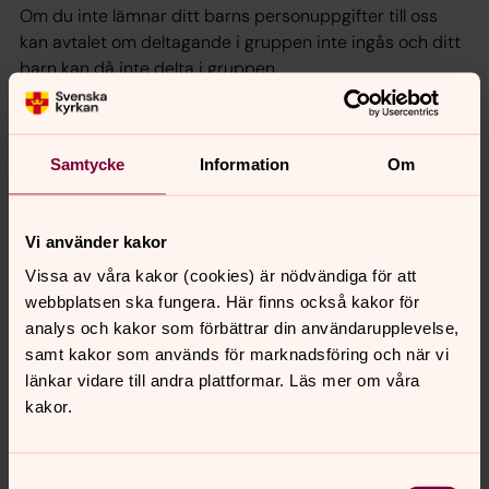
Om du inte lämnar ditt barns personuppgifter till oss
kan avtalet om deltagande i gruppen inte ingås och ditt
barn kan då inte delta i gruppen.
Vi kan komma att diarieföra handlingar som inkommer
till eller upprättas hos oss. Barnets personuppgifter kan
även komma att lämnas ut i enlighet med Svenska
Samtycke
Information
Om
kyrkans offentlighetsprincip, vilken framgår dels av 11 §
lagen om Svenska kyrkan, dels av kapitel 53 och 54 i
kyrkoordningen.
Vi använder kakor
Vissa av våra kakor (cookies) är nödvändiga för att
Vilka personuppgifter behandlar vi?
webbplatsen ska fungera. Här finns också kakor för
analys och kakor som förbättrar din användarupplevelse,
När du anmäler ditt barn till barngruppen lämnar du
samt kakor som används för marknadsföring och när vi
också in personuppgifter om dig och ditt barn till
länkar vidare till andra plattformar. Läs mer om våra
Lidköpings församling. Detta görs vanligen på en
kakor.
blankett eller annat formulär där du själv fyller i
personuppgifterna.
För vårdnadshavare rör det sig vanligtvis om namn, e-
Samtyckesval