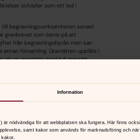
liktelser och/eller som ett led i
s till begravningsverksamheten senast
ar gravbrevet som bevis på att
ppgifter från begravningsbyrån men kan
ia annan församling. Gravrätten upplåts i
r att en gravplats med full gravrätt
 en gravanordning så som gravvård,
dning sätts upp ska
Information
as. Personuppgifter behandlas för
r montering av gravanordning. En
t påminnas om att vårda graven, om en
s.
) är nödvändiga för att webbplatsen ska fungera. Här finns ocks
pplevelse, samt kakor som används för marknadsföring och när vi
rsonuppgifter i syfte att kunna
 kakor.