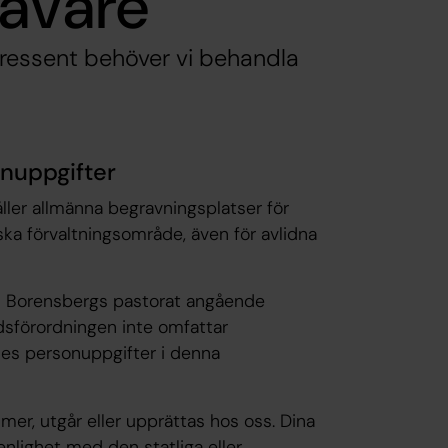
havare
tressent behöver vi behandla
nuppgifter
ller allmänna begravningsplatser för
ka förvaltningsområde, även för avlidna
ed Borensbergs pastorat angående
dsförordningen inte omfattar
nes personuppgifter i denna
er, utgår eller upprättas hos oss. Dina
nlighet med den statliga eller