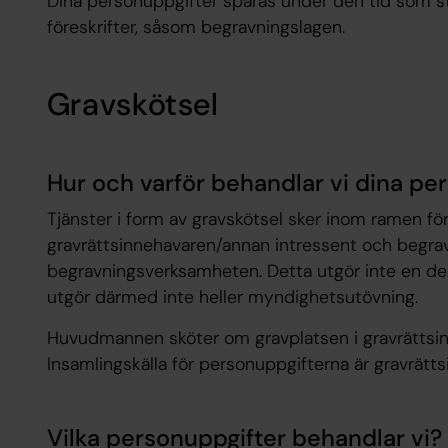
Dina personuppgifter sparas under den tid som st
föreskrifter, såsom begravningslagen.
Gravskötsel
Hur och varför behandlar vi dina pe
Tjänster i form av gravskötsel sker inom ramen för
gravrättsinnehavaren/annan intressent och begr
begravningsverksamheten. Detta utgör inte en d
utgör därmed inte heller myndighetsutövning.
Huvudmannen sköter om gravplatsen i gravrättsinn
Insamlingskälla för personuppgifterna är gravrätts
Vilka personuppgifter behandlar vi?