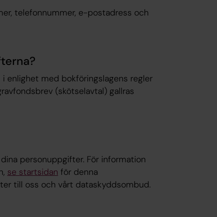
mer, telefonnummer, e-postadress och
fterna?
al i enlighet med bokföringslagens regler
ravfondsbrev (skötselavtal) gallras
 dina personuppgifter. För information
n,
se startsidan
för denna
fter till oss och vårt dataskyddsombud.