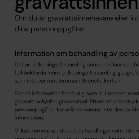
gravrättsinne
Om du är gravrättsinnehavare eller in
dina personuppgifter.
Information om behandling av perso
Det är Lidköpings församling som anordnar och hå
folkbokförda inom Lidköpings församling geografis
som inte var medlemmar i Svenska kyrkan.
Denna information berör dig som är i kontakt m
gravrätt och/eller gravskötsel. Eftersom dataskyd
personuppgifter för avlidna nämns inte den avlid
information.
Vi kan komma att diarieföra handlingar som inkomm
personuppgifter kan även komma att lämnas ut i e