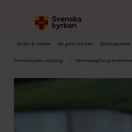
Till innehållet
Till undermeny
Kyrkor & lokaler
Att göra i kyrkan
Sjukhuskyrkan
Svenska kyrkan Lidköping
Personuppgifter gravrättsinn