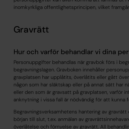
inomkyrkliga offentlighetsprincipen, vilket framgå
Gravrätt
Hur och varför behandlar vi dina pe
Personuppgifter behandlas när gravbok förs i be
begravningslagen. Gravboken innehåller personup
gravplatsen har upplåtits, överlåtits eller gått över 
någon som har släktskap eller på annat sätt har nä
eller den som är gravsatt på gravplatsen, varför i
anknytning i vissa fall är nödvändig för att kunna 
Begravningsverksamhetens hantering av gravrätt o
början till slut, t.ex. anmälan av gravrättsinnehav
överlåtelse och förnyelse av gravrätt. All behandl