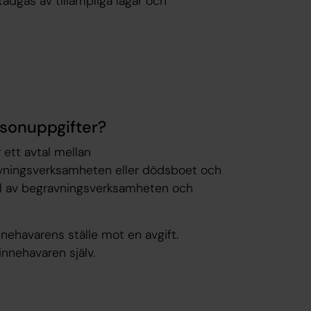
adgas av tillämpliga lagar och
rsonuppgifter?
 ett avtal mellan
avningsverksamheten eller dödsboet och
el av begravningsverksamheten och
ehavarens ställe mot en avgift.
innehavaren själv.