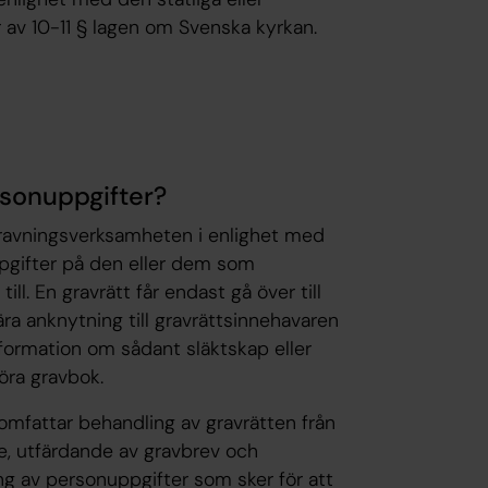
r av 10-11 § lagen om Svenska kyrkan.
rsonuppgifter?
gravningsverksamheten i enlighet med
pgifter på den eller dem som
till. En gravrätt får endast gå över till
ra anknytning till gravrättsinnehavaren
nformation om sådant släktskap eller
föra gravbok.
mfattar behandling av gravrätten från
are, utfärdande av gravbrev och
ing av personuppgifter som sker för att