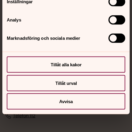
Inställningar
Sociala kanaler
Analys
Marknadsföring och sociala medier
Jourhavande präst
Tillåt alla kakor
Akut samtals- och krisstöd. Prata eller chatta anonymt
Tillåt urval
med en präst på kvällar och nätter.
Chatt
Avvisa
Digitalt brev
Telefon 112