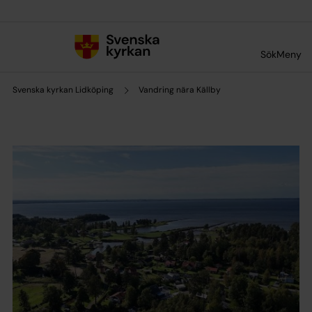
Till innehållet
Till undermeny
Sök
Meny
Svenska kyrkan Lidköping
Vandring nära Källby