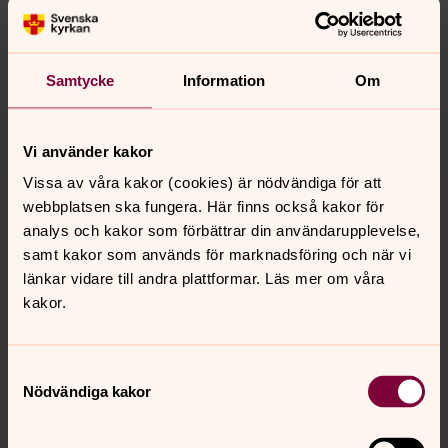
Synpunkter eller frågor på sidans
innehåll?
Samtycke
Information
Om
lidkoping.pastorat@svenskakyrkan.se
Dela
Vi använder kakor
Tillbaka till toppen
Tillbaka till innehållet
Vissa av våra kakor (cookies) är nödvändiga för att
webbplatsen ska fungera. Här finns också kakor för
analys och kakor som förbättrar din användarupplevelse,
samt kakor som används för marknadsföring och när vi
länkar vidare till andra plattformar. Läs mer om våra
Kontakt
kakor.
Kalender
Samtyckesval
Nödvändiga kakor
Hitta snabbt