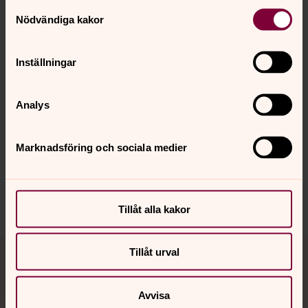
Samtyckesval
Nödvändiga kakor
Visa fler händelser
Inställningar
Analys
Synpunkter eller frågor på sidans
Marknadsföring och sociala medier
innehåll?
lidkoping.pastorat@svenskakyrkan.se
Dela
Tillåt alla kakor
Tillbaka till toppen
Tillbaka till innehållet
Tillåt urval
Avvisa