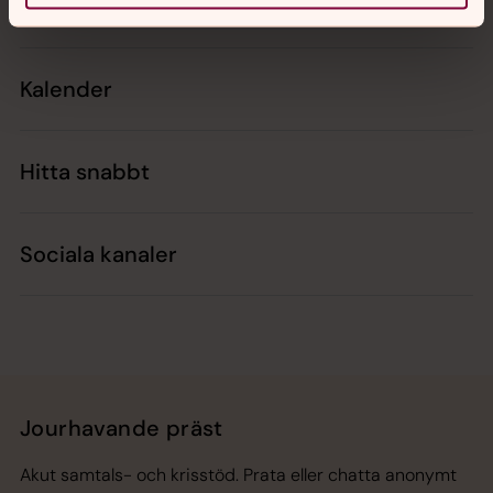
Kontakt
Kalender
Hitta snabbt
Sociala kanaler
Jourhavande präst
Akut samtals- och krisstöd. Prata eller chatta anonymt