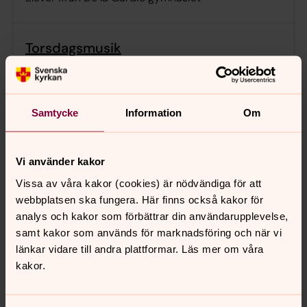
Torsdagsmusik
torsdag 3 september 2026
·
12.00
–
12.30
S:t Nicolai kyrka
Präst Karin Enerbäck
Samtycke
Information
Om
Musiker Josefin Creutzer Lans
Pianomusik av Stefan Nilsson, Josefin Creutzer
Lans
Vi använder kakor
Vissa av våra kakor (cookies) är nödvändiga för att
webbplatsen ska fungera. Här finns också kakor för
Torsdagsmusik
analys och kakor som förbättrar din användarupplevelse,
samt kakor som används för marknadsföring och när vi
torsdag 10 september 2026
·
12.00
–
12.30
länkar vidare till andra plattformar. Läs mer om våra
S:t Nicolai kyrka
kakor.
Orgelmusik av Bossi, Callaerts och Gigout, Stephen
Craig