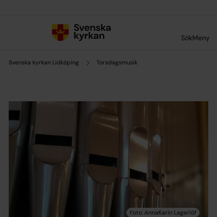
Till innehållet
Till undermeny
Sök
Meny
Svenska kyrkan Lidköping
Torsdagsmusik