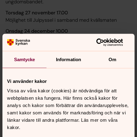
ungdomsbandet.
Torsdag 27 november 17.00
Möjlighet till Julpyssel i samband med kvällsmaten
Onsdag 24 december 10.00
Samling vid krubban (ej mat vid detta tillfälle)
Samtycke
Information
Om
Synpunkter eller frågor på sidans
innehåll?
Vi använder kakor
lidkoping.pastorat@svenskakyrkan.se
Vissa av våra kakor (cookies) är nödvändiga för att
Dela
webbplatsen ska fungera. Här finns också kakor för
analys och kakor som förbättrar din användarupplevelse,
samt kakor som används för marknadsföring och när vi
Tillbaka till toppen
Tillbaka till innehållet
länkar vidare till andra plattformar. Läs mer om våra
kakor.