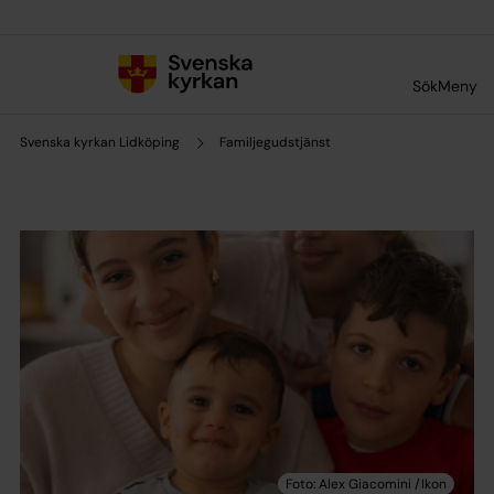
Till innehållet
Till undermeny
Sök
Meny
Svenska kyrkan Lidköping
Familjegudstjänst