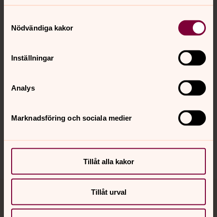
Kontakt
Samtyckesval
Nödvändiga kakor
Kalender
Inställningar
Hitta snabbt
Analys
Marknadsföring och sociala medier
Sociala kanaler
Tillåt alla kakor
Tillåt urval
Jourhavande präst