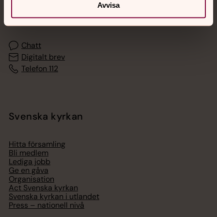
Akut samtals- och krisstöd. Prata eller chatta anonymt
Avvisa
med en präst på kvällar och nätter.
Chatt
Digitalt brev
Telefon 112
Svenska kyrkan
Hitta församling
Bli medlem
Lediga jobb
Ge en gåva
Organisation
Act Svenska kyrkan
Svenska kyrkan i utlandet
Press – nationell nivå