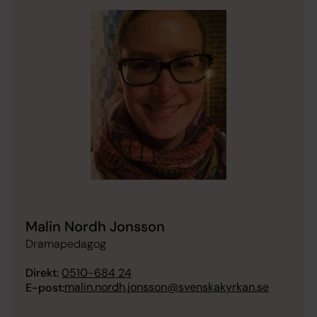
Malin Nordh Jonsson
Dramapedagog
Direkt:
0510-684 24
malin.nordh.jonsson@svenskakyrkan.se
E-post: