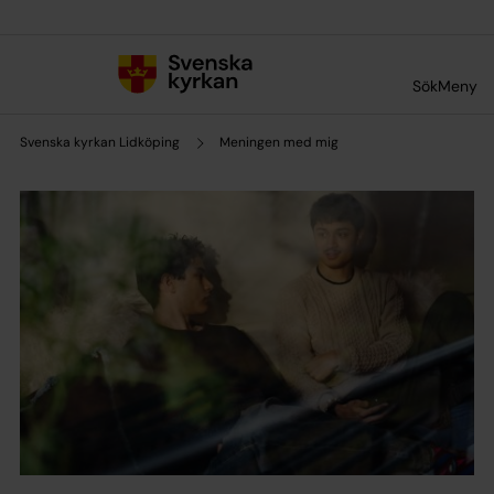
Till innehållet
Till undermeny
Sök
Meny
Svenska kyrkan Lidköping
Meningen med mig