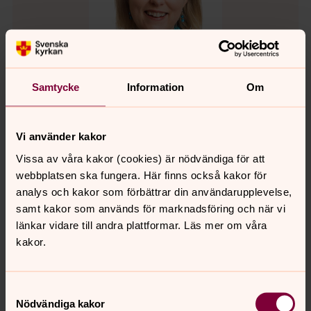
Samtycke
Information
Om
Vi använder kakor
Helena Granmo
Organist, Församlingsverksamheten, Lerums
Vissa av våra kakor (cookies) är nödvändiga för att
församling
webbplatsen ska fungera. Här finns också kakor för
analys och kakor som förbättrar din användarupplevelse,
Direkt:
0302-52 25 66
samt kakor som används för marknadsföring och när vi
helena.granmo@svenskakyrkan.se
E-post:
länkar vidare till andra plattformar. Läs mer om våra
kakor.
Samtyckesval
Nödvändiga kakor