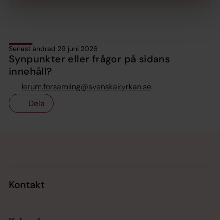
Senast ändrad 29 juni 2026
Synpunkter eller frågor på sidans
innehåll?
lerum.forsamling@svenskakyrkan.se
Dela
Tillbaka till toppen
Tillbaka till innehållet
Kontakt