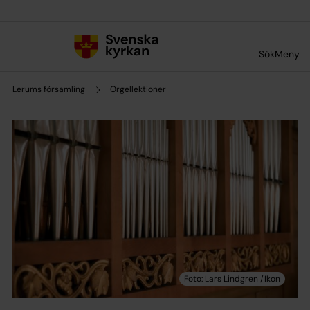
Till innehållet
Till undermeny
Sök
Meny
Lerums församling
Orgellektioner