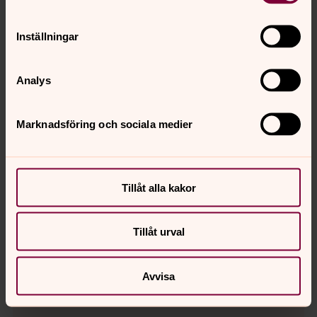
Inställningar
Analys
Marknadsföring och sociala medier
Tillåt alla kakor
Yvonne Carlsson
Tillåt urval
Organist, Församlingsverksamheten, Lerums
församling
Avvisa
Direkt:
0302-52 25 67
yvonne.carlsson@svenskakyrkan.se
E-post: