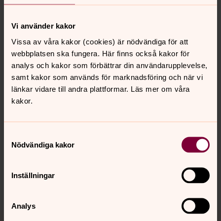
Jan Berglund
Integrationsarbete
Vi använder kakor
Vissa av våra kakor (cookies) är nödvändiga för att
jan.berglund@svenskakyrkan.se
E-post:
webbplatsen ska fungera. Här finns också kakor för
analys och kakor som förbättrar din användarupplevelse,
samt kakor som används för marknadsföring och när vi
länkar vidare till andra plattformar. Läs mer om våra
kakor.
Senast ändrad 25 juni 2026
Synpunkter eller frågor på sidans
innehåll?
Samtyckesval
Nödvändiga kakor
lackalanga.forsamling@svenskakyrkan.se
Dela
Inställningar
Analys
Tillbaka till toppen
Tillbaka till innehållet