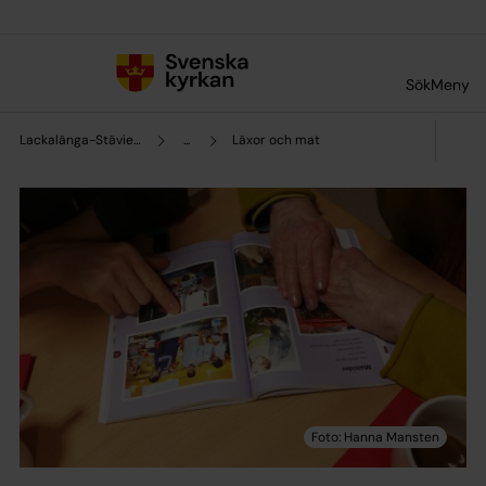
Till innehållet
Till undermeny
Sök
Meny
Lackalänga-Stävie församling
...
Läxor och mat