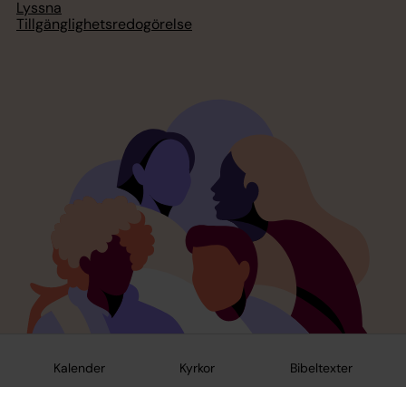
Lyssna
Tillgänglighetsredogörelse
Kalender
Kyrkor
Bibeltexter