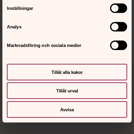
Senast ändrad 21 januari 2026
Inställningar
Synpunkter eller frågor på sidans
innehåll?
Analys
lackalanga.forsamling@svenskakyrkan.se
Dela
Marknadsföring och sociala medier
Tillbaka till toppen
Tillbaka till innehållet
Tillåt alla kakor
Tillåt urval
Kontakt
Avvisa
Kalender