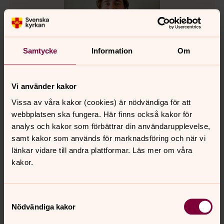
Samtycke
Information
Om
Vi använder kakor
Vissa av våra kakor (cookies) är nödvändiga för att
webbplatsen ska fungera. Här finns också kakor för
Christoffer Hedén
analys och kakor som förbättrar din användarupplevelse,
Pedagog, Lackalänga-Stävie församling
samt kakor som används för marknadsföring och när vi
länkar vidare till andra plattformar. Läs mer om våra
Mobil:
0725-669254
kakor.
christoffer.heden@svenskakyrkan.se
E-post:
Samtyckesval
Nödvändiga kakor