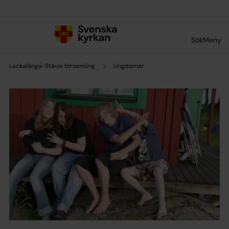
Till innehållet
Till undermeny
Sök
Meny
Lackalänga-Stävie församling
Ungdomar