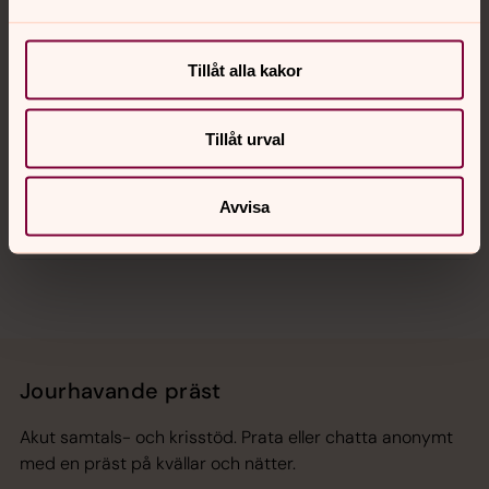
Kalender
Tillåt alla kakor
Hitta snabbt
Tillåt urval
Avvisa
Sociala kanaler
Jourhavande präst
Akut samtals- och krisstöd. Prata eller chatta anonymt
med en präst på kvällar och nätter.