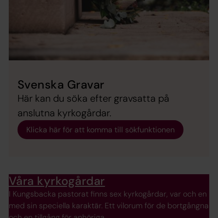
Svenska Gravar
Här kan du söka efter gravsatta på
anslutna kyrkogårdar.
Klicka här för att komma till sökfunktionen
Våra kyrkogårdar
I Kungsbacka pastorat finns sex kyrkogårdar, var och en
med sin speciella karaktär. Ett vilorum för de bortgångna
och en tillgång för anhöriga.