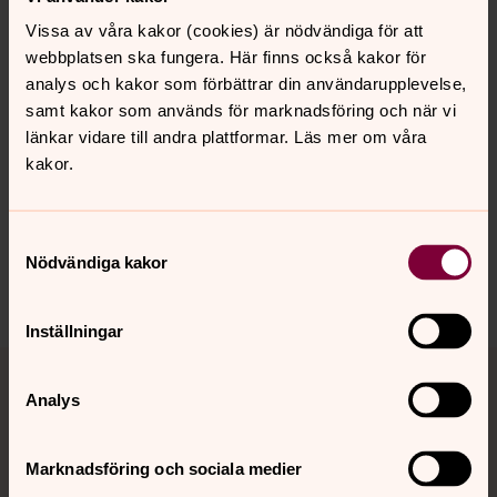
Vissa av våra kakor (cookies) är nödvändiga för att
webbplatsen ska fungera. Här finns också kakor för
analys och kakor som förbättrar din användarupplevelse,
samt kakor som används för marknadsföring och när vi
länkar vidare till andra plattformar. Läs mer om våra
Synpunkter eller frågor på sidans
kakor.
innehåll?
kungsbacka.pastorat@svenskakyrkan.se
Samtyckesval
Dela
Nödvändiga kakor
Inställningar
Tillbaka till toppen
Tillbaka till innehållet
Analys
Kontakt
Marknadsföring och sociala medier