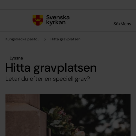
Till innehållet
Till undermeny
Sök
Meny
Kungsbacka pastorat
Hitta gravplatsen
Lyssna
Hitta gravplatsen
Letar du efter en speciell grav?