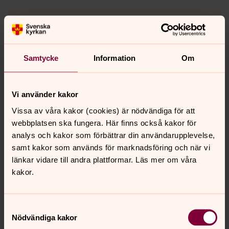
Återlämnade gravar
Nedanstående gravar anses som återlämnade till
Samtycke
Information
Om
Kungsbacka pastorat och därigenom upphör
gravrätten enligt 7 kap. 19 § i begravningslagen.
Gamla kyrkogården
Vi använder kakor
kvarter gravnr. senast gravsatt
Vissa av våra kakor (cookies) är nödvändiga för att
5 65 Stina Skantze
webbplatsen ska fungera. Här finns också kakor för
analys och kakor som förbättrar din användarupplevelse,
Hanhals Övre kyrkogård
samt kakor som används för marknadsföring och när vi
kvarter gravnr. senast gravsatt
länkar vidare till andra plattformar. Läs mer om våra
3 30 John Andersson
kakor.
3 31 Henry Strandberg
Samtyckesval
Nödvändiga kakor