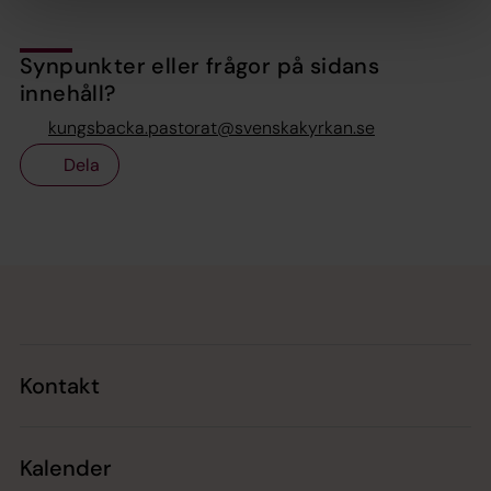
Synpunkter eller frågor på sidans
innehåll?
kungsbacka.pastorat@svenskakyrkan.se
Dela
Tillbaka till toppen
Tillbaka till innehållet
Kontakt
Kalender