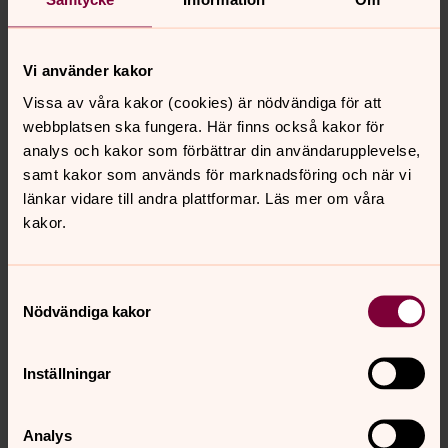
Tölö kyrkogård
Vi använder kakor
Urngrav
Vissa av våra kakor (cookies) är nödvändiga för att
Kistgrav
webbplatsen ska fungera. Här finns också kakor för
analys och kakor som förbättrar din användarupplevelse,
Askgravlund
samt kakor som används för marknadsföring och när vi
Askgravplats
länkar vidare till andra plattformar. Läs mer om våra
kakor.
Älvsåkers kyrkogård
Urngrav
Samtyckesval
Kistgrav
Nödvändiga kakor
Minneslund
Askgravlund
Inställningar
Gamla kyrkogården bakom Kulturhuset
Analys