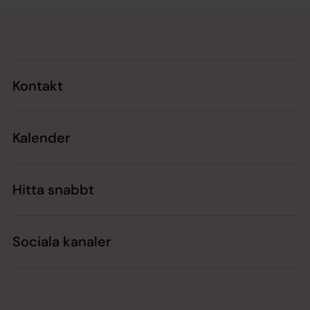
Tillbaka till toppen
Tillbaka till innehållet
Kontakt
Kalender
Hitta snabbt
Sociala kanaler