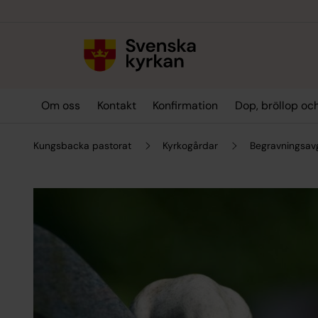
Till innehållet
Till undermeny
Om oss
Kontakt
Konfirmation
Dop, bröllop oc
Kungsbacka pastorat
Kyrkogårdar
Begravningsavg