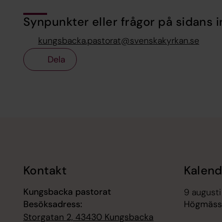
Synpunkter eller frågor på sidans i
kungsbacka.pastorat@svenskakyrkan.se
Dela
Tillbaka till toppen
Tillbaka till innehållet
Kontakt
Kalend
Kungsbacka pastorat
9 augusti
Besöksadress:
Högmässa
Storgatan 2, 43430 Kungsbacka