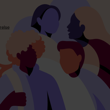
relse