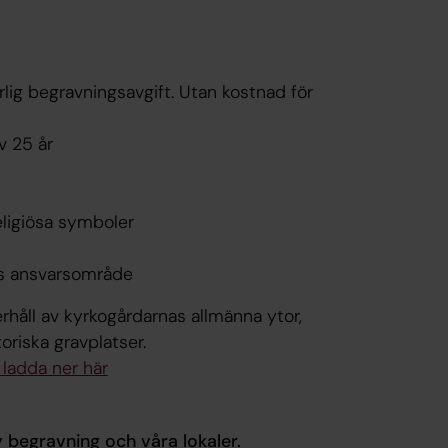
rlig begravningsavgift. Utan kostnad för
v 25 år
eligiösa symboler
ns ansvarsområde
håll av kyrkogårdarnas allmänna ytor,
oriska gravplatser.
 ladda ner här
 begravning och våra lokaler.