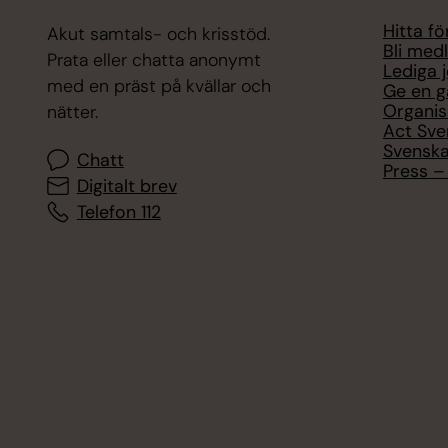
Hitta f
Akut samtals- och krisstöd.
Bli med
Prata eller chatta anonymt
Lediga 
med en präst på kvällar och
Ge en g
Organis
nätter.
Act Sve
Svenska
Chatt
Press – 
Digitalt brev
Telefon 112