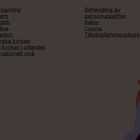
örsamling
Behandling av
lem
personuppgifter
jobb
Kakor
åva
Lyssna
ation
Tillgänglighetsredogö
nska kyrkan
 kyrkan i utlandet
nationell nivå