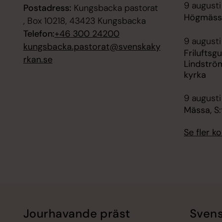
9 augusti
Postadress:
Kungsbacka pastorat
Högmässa
, Box 10218, 43423 Kungsbacka
Telefon:
+46 300 24200
9 augusti
kungsbacka.pastorat@svenskaky
Friluftsg
rkan.se
Lindströ
kyrka
9 augusti
Mässa, S:
Se fler 
Jourhavande präst
Svens