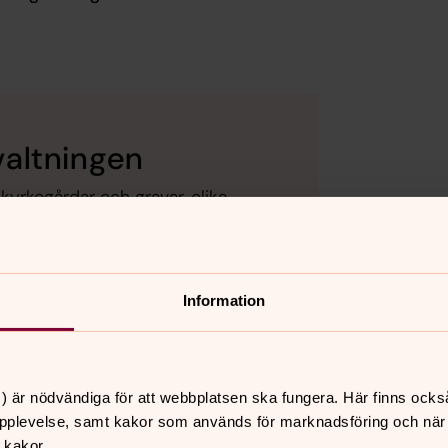
valtningen
kyrkogårdar och gravar, olika
ledning så bokar vi därefter vid
atser och övriga ärenden.
Information
) är nödvändiga för att webbplatsen ska fungera. Här finns ocks
@svenskakyrkan.se
pplevelse, samt kakor som används för marknadsföring och när vi
 kakor.