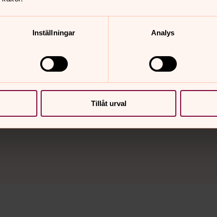
Inställningar
Analys
behöver du ta hand om dig och få tid att sörja. Men ka
ng dödsfallet – att berätta för andra, att beställa en ki
Tillåt urval