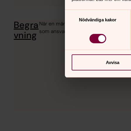
Samtyckesval
Nödvändiga kakor
Begra
När en människa som står dig nära dör 
som ansvarar för allt det praktiska kri
vning
Avvisa