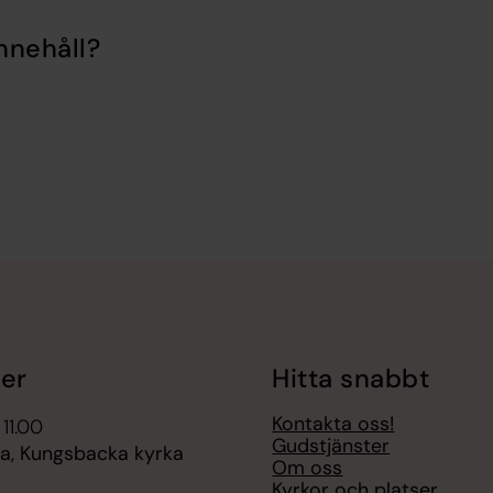
nnehåll?
er
Hitta snabbt
Kontakta oss!
 11.00
Gudstjänster
, Kungsbacka kyrka
Om oss
Kyrkor och platser