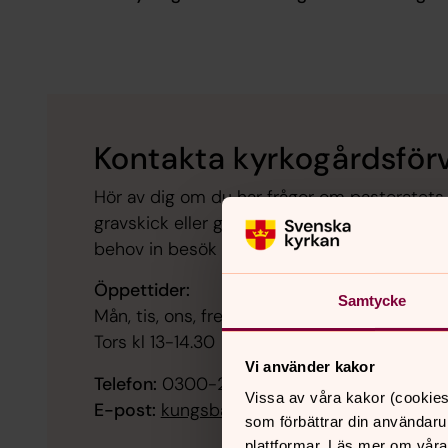
Kontakta kyrkogårdsför
Hör av dig om du har frågor om pastoratets 
gravskick eller gravskötsel. Ring oss för väg
behov in besök hos oss för att se ut gravpl
Öppettider:
Samtycke
Mån, tis, ons, fre kl 9.30-12
Tors kl 13-14.30
Vi använder kakor
Telefon:
0300-242 00
Vissa av våra kakor (cookies
E-post:
kungsbacka.kyrkogardsforvaltning
som förbättrar din användaru
plattformar. Läs mer om våra