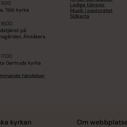
 11.00
Lediga tjänster
, Tölö kyrka
Musik i pastoratet
Sidkarta
 16.00
udstjänst på
msgården, Älvsåkers
 17.00
ta Gertruds kyrka
kommande händelser
ka kyrkan
Om webbplats