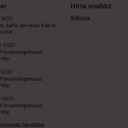
er
Hitta snabbt
Sidkarta
 16.00
t, kaffe serveras från kl
 kyrka
i 10.00
 Församlingshuset,
rkby
 10.00
 Församlingshuset,
rkby
i 10.00
 Församlingshuset,
rkby
kommande händelser