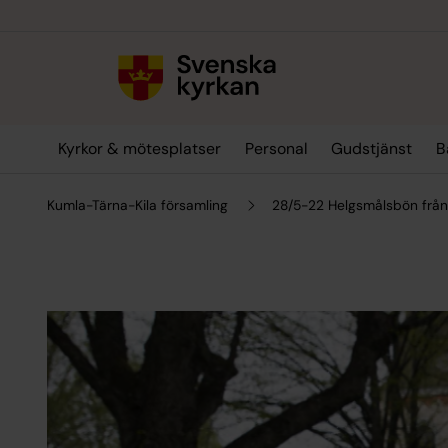
Till innehållet
Till undermeny
Kyrkor & mötesplatser
Personal
Gudstjänst
B
Kumla-Tärna-Kila församling
28/5-22 Helgsmålsbön från