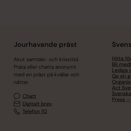
Jourhavande präst
Svens
Hitta f
Akut samtals- och krisstöd.
Bli med
Prata eller chatta anonymt
Lediga 
med en präst på kvällar och
Ge en g
Organis
nätter.
Act Sve
Svenska
Chatt
Press – 
Digitalt brev
Telefon 112