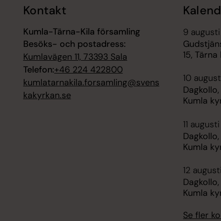
Kontakt
Kalend
Kumla-Tärna-Kila församling
9 augusti
Besöks- och postadress:
Gudstjäns
15, Tärna
Kumlavägen 11, 73393 Sala
Telefon:
+46 224 422800
10 august
kumlatarnakila.forsamling@svens
Dagkollo,
kakyrkan.se
Kumla ky
11 augusti
Dagkollo,
Kumla ky
12 august
Dagkollo,
Kumla ky
Se fler 