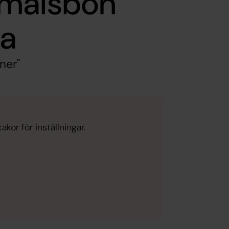
smålsbön
ka
mer"
kor för inställningar.