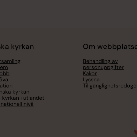
ka kyrkan
Om webbplats
örsamling
Behandling av
lem
personuppgifter
jobb
Kakor
åva
Lyssna
ation
Tillgänglighetsredogö
nska kyrkan
 kyrkan i utlandet
nationell nivå