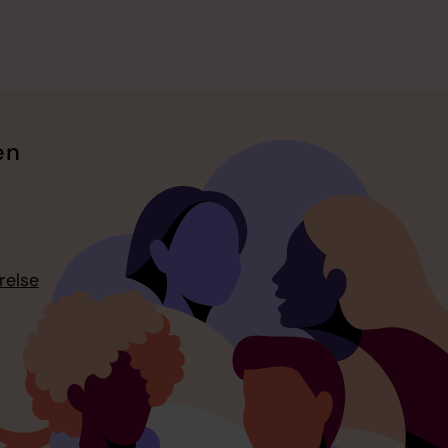
en
relse