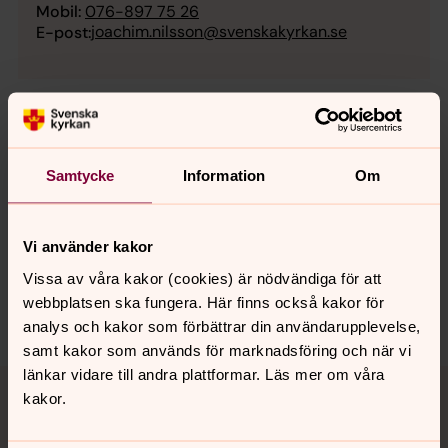
Mobil:
076-897 75 26
joachim.nilsson@svenskakyrkan.se
E-post:
Senast ändrad 27 januari 2026
Samtycke
Information
Om
Synpunkter eller frågor på sidans
innehåll?
kavlinge.forsamling@svenskakyrkan.se
Vi använder kakor
Dela
Vissa av våra kakor (cookies) är nödvändiga för att
webbplatsen ska fungera. Här finns också kakor för
analys och kakor som förbättrar din användarupplevelse,
samt kakor som används för marknadsföring och när vi
Tillbaka till toppen
Tillbaka till innehållet
länkar vidare till andra plattformar. Läs mer om våra
kakor.