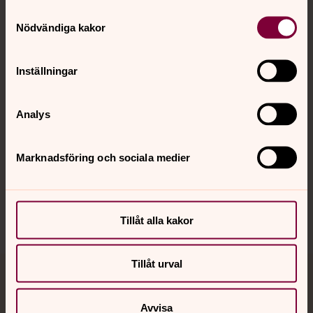
Samtyckesval
Kontakt
Nödvändiga kakor
Kalender
Inställningar
Analys
Hitta snabbt
Marknadsföring och sociala medier
Sociala kanaler
Tillåt alla kakor
Tillåt urval
Jourhavande präst
Avvisa