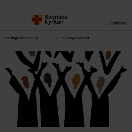
Till innehållet
Till undermeny
Sök
Meny
Kävlinge församling
...
Kävlinge Gospel