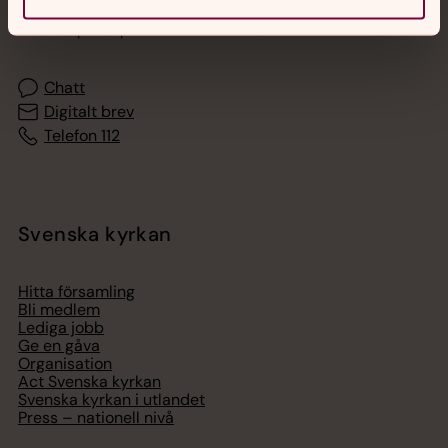
Akut samtals- och krisstöd. Prata eller chatta anonymt
med en präst på kvällar och nätter.
Chatt
Digitalt brev
Telefon 112
Svenska kyrkan
Hitta församling
Bli medlem
Lediga jobb
Ge en gåva
Organisation
Act Svenska kyrkan
Svenska kyrkan i utlandet
Press – nationell nivå