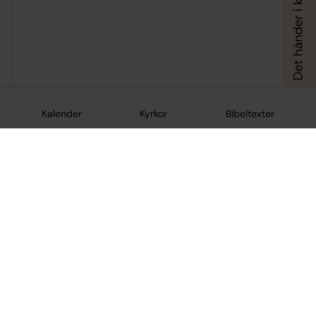
Kalender
Kyrkor
Bibeltexter