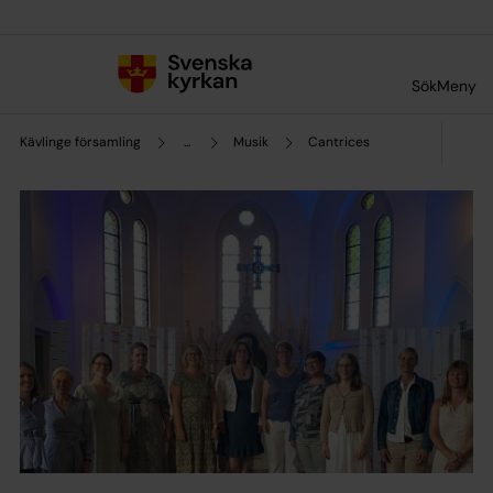
Till innehållet
Till undermeny
Sök
Meny
Kävlinge församling
...
Musik
Cantrices