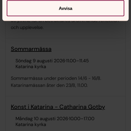
Katarina kyrka
Avvisa
Presence, minne - ljus och mörker. Fotografier med
utrymme for en betraktares drömmande reflektion
och upplevelse.
Sommarmässa
söndag 9 augusti 2026
·
11.00
–
11.45
Katarina kyrka
Sommarmässa under perioden 14/6 - 16/8.
Katarinamässan åter den 23/8, 11.00.
Konst i Katarina - Catharina Gotby
måndag 10 augusti 2026
·
10.00
–
17.00
Katarina kyrka