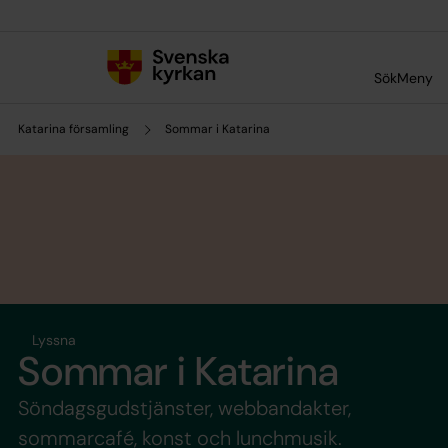
Till innehållet
Till undermeny
Sök
Meny
Katarina församling
Sommar i Katarina
Lyssna
Sommar i Katarina
Söndagsgudstjänster, webbandakter,
sommarcafé, konst och lunchmusik.