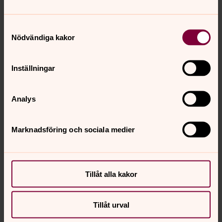
lördag 8 augusti 2026
·
10.00
–
17.00
Samtyckesval
Katarina kyrka
Nödvändiga kakor
Presence, minne - ljus och mörker. Fotografier med
utrymme for en betraktares drömmande reflektion
Inställningar
och upplevelse.
Analys
Morgonmässa
söndag 9 augusti 2026
·
09.00
–
09.40
Marknadsföring och sociala medier
Katarina kyrka
Vi möter söndagen tillsammans i Katarina kyrka.
Tillåt alla kakor
Konst i Katarina - Catharina Gotby
Tillåt urval
söndag 9 augusti 2026
·
10.00
–
17.00