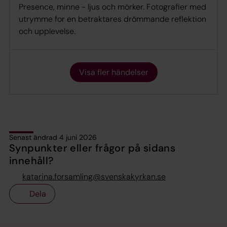
Presence, minne - ljus och mörker. Fotografier med
utrymme for en betraktares drömmande reflektion
och upplevelse.
Visa fler händelser
Senast ändrad 4 juni 2026
Synpunkter eller frågor på sidans
innehåll?
katarina.forsamling@svenskakyrkan.se
Dela
Tillbaka till toppen
Tillbaka till innehållet