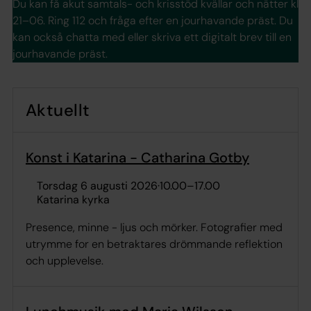
Du kan få akut samtals- och krisstöd kvällar och nätter kl
21–06. Ring 112 och fråga efter en jourhavande präst. Du
kan också chatta med eller skriva ett digitalt brev till en
jourhavande präst.
Aktuellt
Konst i Katarina - Catharina Gotby
torsdag 6 augusti 2026
·
10.00
–
17.00
Katarina kyrka
Presence, minne - ljus och mörker. Fotografier med
utrymme for en betraktares drömmande reflektion
och upplevelse.