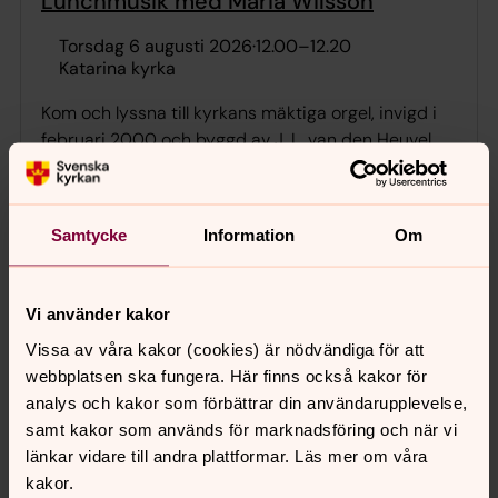
Lunchmusik med Maria Wilsson
torsdag 6 augusti 2026
·
12.00
–
12.20
Katarina kyrka
Kom och lyssna till kyrkans mäktiga orgel, invigd i
februari 2000 och byggd av J. L. van den Heuvel
Orgelbouw i Dordrecht, Holland.
Samtycke
Information
Om
Konst i Katarina - Catharina Gotby
fredag 7 augusti 2026
·
10.00
–
17.00
Katarina kyrka
Vi använder kakor
Vissa av våra kakor (cookies) är nödvändiga för att
Presence, minne - ljus och mörker. Fotografier med
webbplatsen ska fungera. Här finns också kakor för
utrymme for en betraktares drömmande reflektion
analys och kakor som förbättrar din användarupplevelse,
och upplevelse.
samt kakor som används för marknadsföring och när vi
länkar vidare till andra plattformar. Läs mer om våra
kakor.
Konst i Katarina - Catharina Gotby