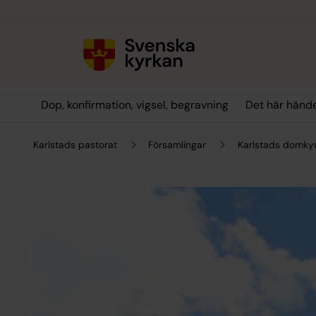
Till innehållet
Till undermeny
Dop, konfirmation, vigsel, begravning
Det här hände
Karlstads pastorat
Församlingar
Karlstads domky