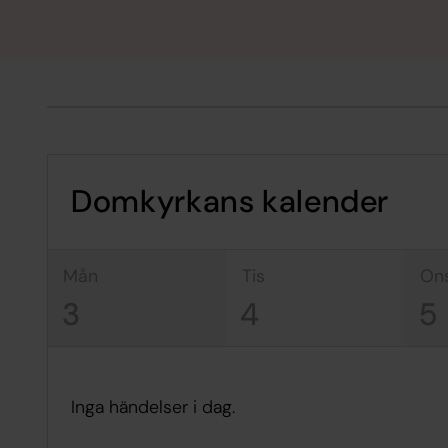
Domkyrkans kalender
mån
tis
on
3
4
5
Inga händelser i dag.