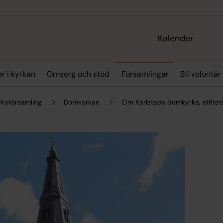
Kalender
r i kyrkan
Omsorg och stöd
Församlingar
Bli volontär
rkoförsamling
Domkyrkan
Om Karlstads domkyrka, stiftet