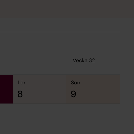
Vecka 32
lör
sön
8
9