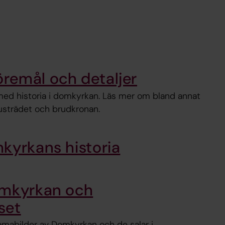
remål och detaljer
ed historia i domkyrkan. Läs mer om bland annat
justrädet och brudkronan.
kyrkans historia
omkyrkan och
set
ramabilder av Domkyrkan och de salar i