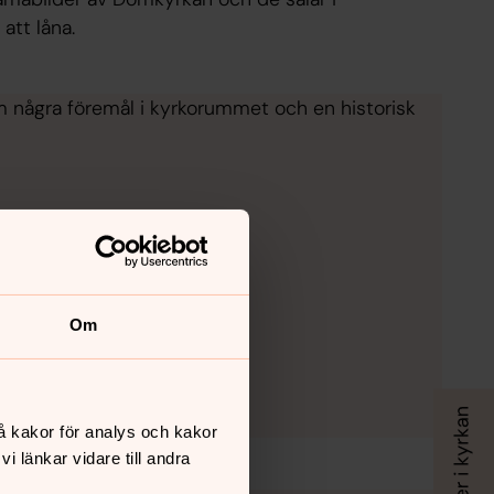
att låna.
 om några föremål i kyrkorummet och en historisk
Om
å kakor för analys och kakor
 länkar vidare till andra