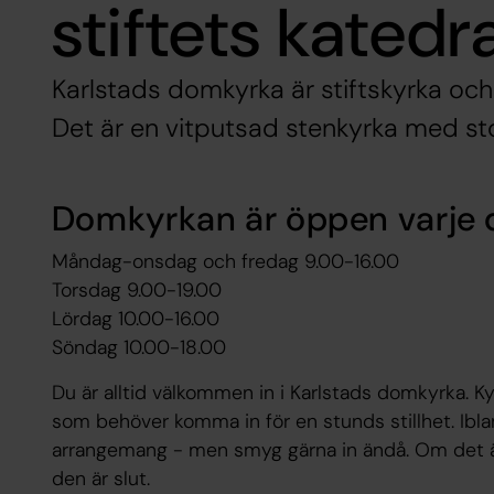
stiftets katedr
Karlstads domkyrka är stiftskyrka och 
Det är en vitputsad stenkyrka med stor
Domkyrkan är öppen varje 
Måndag-onsdag och fredag 9.00-16.00
Torsdag 9.00-19.00
Lördag 10.00-16.00
Söndag 10.00-18.00
Du är alltid välkommen in i Karlstads domkyrka. K
som behöver komma in för en stunds stillhet. Ibla
arrangemang - men smyg gärna in ändå. Om det är 
den är slut.