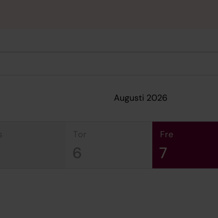
augusti 2026
s
tor
fre
6
7