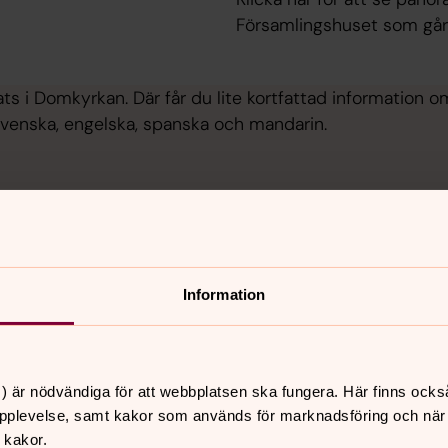
Församlingshuset som går 
lats i Domkyrkan. Där får du lite kortfattad information
 svenska, engelska, spanska och mandarin.
Information
) är nödvändiga för att webbplatsen ska fungera. Här finns ocks
pplevelse, samt kakor som används för marknadsföring och när vi
 kakor.