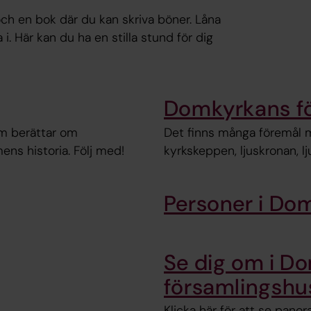
 och en bok där du kan skriva böner. Låna
i. Här kan du ha en stilla stund för dig
Domkyrkans fö
m berättar om
Det finns många föremål m
ns historia. Följ med!
kyrkskeppen, ljuskronan, l
Personer i Dom
Se dig om i D
församlingshu
Klicka här för att se pano