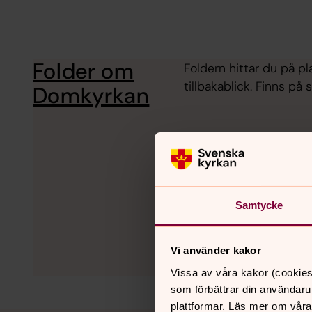
Folder om
Foldern hittar du på p
tillbakablick. Finns på
Domkyrkan
Samtycke
Vi använder kakor
Vissa av våra kakor (cookies
som förbättrar din användaru
plattformar. Läs mer om våra