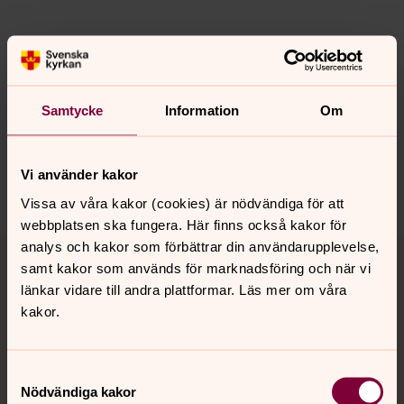
Senast ändrad 20 september 2021
Synpunkter eller frågor på sidans
innehåll?
Samtycke
Information
Om
karlshamn.forsamling@svenskakyrkan.se
Dela
Vi använder kakor
Vissa av våra kakor (cookies) är nödvändiga för att
webbplatsen ska fungera. Här finns också kakor för
Tillbaka till toppen
Tillbaka till innehållet
analys och kakor som förbättrar din användarupplevelse,
samt kakor som används för marknadsföring och när vi
länkar vidare till andra plattformar. Läs mer om våra
kakor.
Kontakt
Samtyckesval
Nödvändiga kakor
Kalender