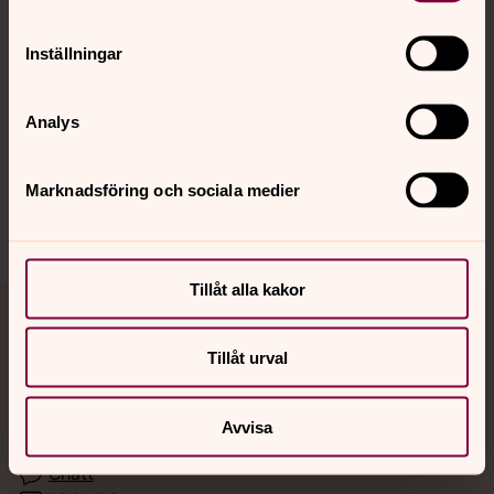
Inställningar
Hitta snabbt
Analys
Sociala kanaler
Marknadsföring och sociala medier
Tillåt alla kakor
Jourhavande präst
Tillåt urval
Akut samtals- och krisstöd. Prata eller chatta anonymt
med en präst på kvällar och nätter.
Avvisa
Chatt