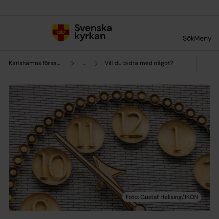
Till innehållet
Till undermeny
Sök
Meny
Karlshamns församling
...
Vill du bidra med något?