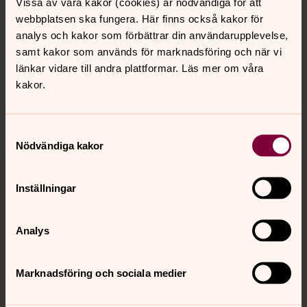
Vissa av våra kakor (cookies) är nödvändiga för att
webbplatsen ska fungera. Här finns också kakor för
Senast ändrad 12 mars 2025
Synpunkter eller frågor på sidans
analys och kakor som förbättrar din användarupplevelse,
innehåll?
samt kakor som används för marknadsföring och när vi
länkar vidare till andra plattformar. Läs mer om våra
karlshamn.forsamling@svenskakyrkan.se
kakor.
Dela
Samtyckesval
Nödvändiga kakor
Tillbaka till toppen
Tillbaka till innehållet
Inställningar
Analys
Kontakt
Marknadsföring och sociala medier
Kalender