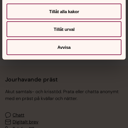
Tillåt alla kakor
Hitta snabbt
Tillåt urval
Sociala kanaler
Avvisa
Jourhavande präst
Akut samtals- och krisstöd. Prata eller chatta anonymt
med en präst på kvällar och nätter.
Chatt
Digitalt brev