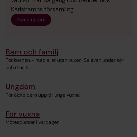
vad som är på gång och händer hos
Karlshamns församling
Prenumerera
Barn och familj
För barnen – med eller utan vuxen. Se även under kör
och musik.
Ungdom
För äldre barn upp till unga vuxna
För vuxna
Mötesplatser i vardagen