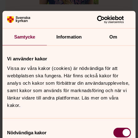
Ulrika Johansson Lundkvist
Kantor
Samtycke
Information
Om
Mobil:
072-2140068
ulrika.johanssonlundkvist@svenskakyrkan.s
E-post:
e
Vi använder kakor
Vissa av våra kakor (cookies) är nödvändiga för att
webbplatsen ska fungera. Här finns också kakor för
analys och kakor som förbättrar din användarupplevelse,
samt kakor som används för marknadsföring och när vi
länkar vidare till andra plattformar. Läs mer om våra
kakor.
Samtyckesval
Nödvändiga kakor