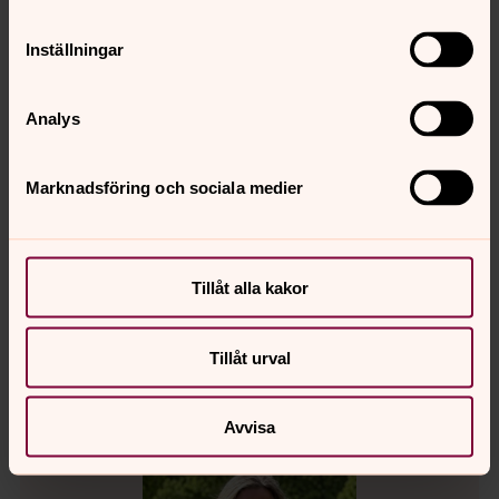
Inställningar
Analys
Marknadsföring och sociala medier
Sofi Zettervall
Diakon
Mobil:
072-2140081
Tillåt alla kakor
sofi.zettervall@svenskakyrkan.se
E-post:
Tillåt urval
Avvisa