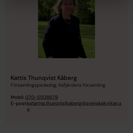
Kattis Thunqvist Kåberg
Församlingspedadog, Kafjärdens församling
Mobil:
070-5508679
katarina.thunqvistkaberg@svenskakyrkan.s
E-post:
e