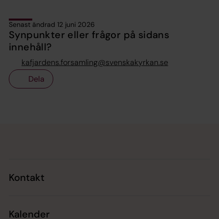
Senast ändrad 12 juni 2026
Synpunkter eller frågor på sidans
innehåll?
kafjardens.forsamling@svenskakyrkan.se
Dela
Tillbaka till toppen
Tillbaka till innehållet
Kontakt
Kalender