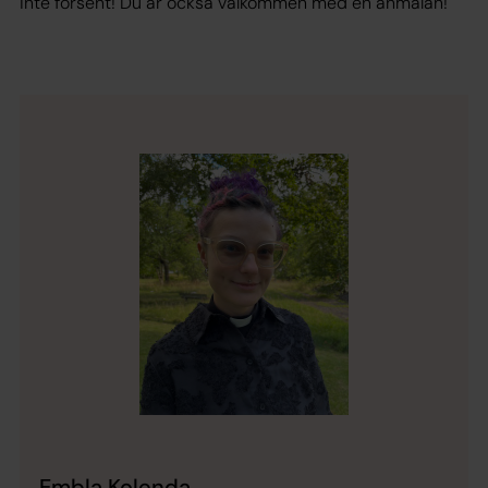
inte försent! Du är också välkommen med en anmälan!
Embla Kolenda