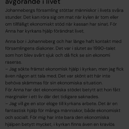
avgörande i livet
Johannebergs församling stöttar människor i livets svåra
stunder.
Det kan röra sig om mat när kylen är tom eller
om tillfälligt ekonomiskt stöd när kassan har sinat.
För
Anna har kyrkans hjälp förändrat livet.
Anna bor i Johanneberg och har länge haft kontakt med
församlingens diakoner. Det var i slutet av 1990-talet
som hon blev svårt sjuk och då fick se sin ekonomi
raseras.
– Jag sökte främst ekonomisk hjälp i kyrkan, men jag fick
även någon att tala med. Det var skönt att här inte
behöva skämmas för sin ekonomiska situation.
För Anna har det ekonomiska stödet betytt att hon fått
marginaler i ett liv där det tidigare saknades.
– Jag vill ge en stor eloge till kyrkans arbete. Det är en
fantastisk hjälp för många människor, både ekonomiskt
och socialt. För mig har inte bara den ekonomiska
hjälpen betytt mycket, i kyrkan finns även en kravlös