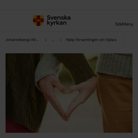
Till innehållet
Till undermeny
Sök
Meny
Johannebergs församling
...
Hjälp församlingen att hjälpa