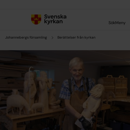
Till innehållet
Till undermeny
Sök
Meny
Johannebergs församling
Berättelser från kyrkan