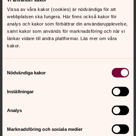
Läs den direkt i mobilen! Om du bor utanför
Vissa av våra kakor (cookies) är nödvändiga för att
Johannebergs församling eller av någon annan anledning
webbplatsen ska fungera. Här finns också kakor för
inte fått tidningen kan du läsa den här!
analys och kakor som förbättrar din användarupplevelse,
samt kakor som används för marknadsföring och när vi
länkar vidare till andra plattformar. Läs mer om våra
kakor.
Stolta berättelser
Varje dag i veckan görs massor av bra saker i
Domkyrkopastoratet och dess församlingar – som gör
Samtyckesval
skillnad för göteborgare i olika ålder och livssituation. Du
Nödvändiga kakor
som valt att vara medlem i Svenska kyrkan gör det
möjligt. Vi har alla anledning att vara stolta. Läs mer om
Inställningar
våra verksamheter här!
Bli medlem i Svenska kyrkan!
Analys
Här kan du fira gudstjänster och vara med och bära hela
bredden av kyrkans liv – diakoni, gemenskap,
Marknadsföring och sociala medier
barnverksamhet, musik och mycket mer. Ditt medlem­