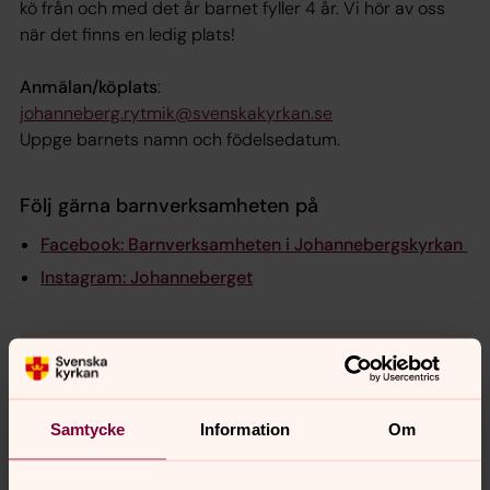
kö från och med det år barnet fyller 4 år. Vi hör av oss
när det finns en ledig plats!
Anmälan/köplats
:
johanneberg.rytmik@svenskakyrkan.se
Uppge barnets namn och födelsedatum.
Följ gärna barnverksamheten på
Facebook: Barnverksamheten i Johannebergskyrkan
Instagram: Johanneberget
Vill du veta mer? Kontakta oss
gärna!
Samtycke
Information
Om
Rytmikansvarig
johanneberg.rytmik@svenskakyrkan.se