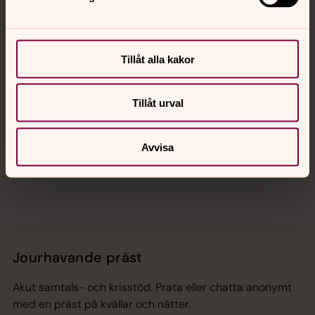
Kalender
Tillåt alla kakor
Hitta snabbt
Tillåt urval
Sociala kanaler
Avvisa
Jourhavande präst
Akut samtals- och krisstöd. Prata eller chatta anonymt
med en präst på kvällar och nätter.