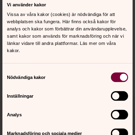
Vi använder kakor
Vissa av våra kakor (cookies) är nödvändiga för att
webbplatsen ska fungera. Här finns också kakor för
analys och kakor som förbättrar din användarupplevelse,
Senast ändrad 23 juni 2026
samt kakor som används för marknadsföring och när vi
Synpunkter eller frågor på sidans
länkar vidare till andra plattformar. Läs mer om våra
innehåll?
kakor.
johanneberg.forsamling@svenskakyrkan.se
Dela
Samtyckesval
Nödvändiga kakor
Inställningar
Tillbaka till toppen
Tillbaka till innehållet
Analys
Kontakt
Marknadsföring och sociala medier