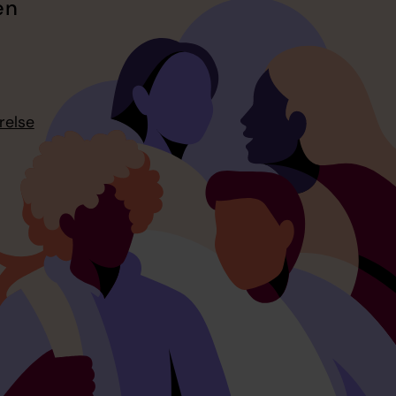
en
relse