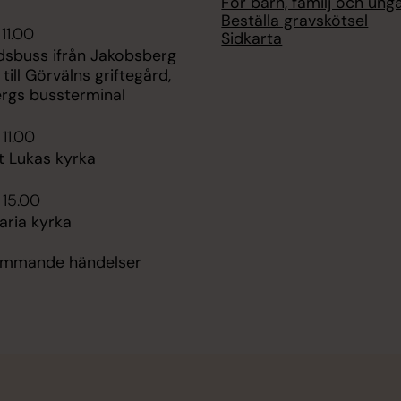
För barn, familj och ung
Beställa gravskötsel
11.00
Sidkarta
dsbuss ifrån Jakobsberg
 till Görvälns griftegård,
rgs bussterminal
 11.00
t Lukas kyrka
 15.00
aria kyrka
kommande händelser