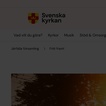
Till innehållet
Till undermeny
Vad vill du göra?
Kyrkor
Musik
Stöd & Omsor
Järfälla församling
Fritt fram!