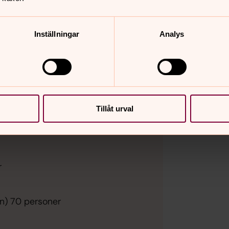
ngssalar
Inställningar
Analys
er
oner
Tillåt urval
r
n) 70 personer