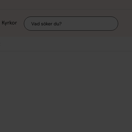
Sök
Kyrkor
t