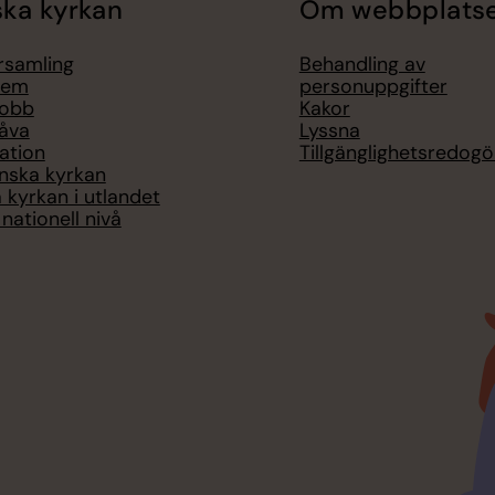
ka kyrkan
Om webbplats
örsamling
Behandling av
lem
personuppgifter
jobb
Kakor
åva
Lyssna
ation
Tillgänglighetsredogö
nska kyrkan
 kyrkan i utlandet
nationell nivå