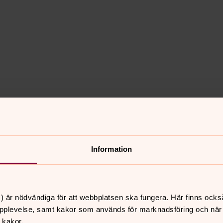
Information
) är nödvändiga för att webbplatsen ska fungera. Här finns ocks
ns maxantal i
pplevelse, samt kakor som används för marknadsföring och när vi
 kakor.