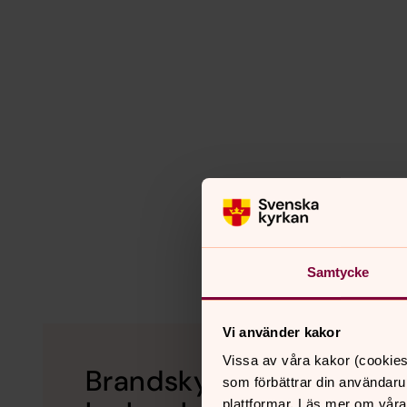
Samtycke
Vi använder kakor
Vissa av våra kakor (cookies
Brandskyddsmyndighete
som förbättrar din användaru
plattformar. Läs mer om våra