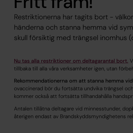
Fritt fram!
Restriktionerna har tagits bort - välk
händerna och stanna hemma vid symp
skull försiktig med trängsel inomhus 
Nu tas alla restriktioner om deltagarantal bort.
V
tillbaka till alla våra verksamheter igen, utan förbeh
Rekommendationerna om att stanna hemma vid
ovaccinerad bör du fortsätta undvika trängsel och
kommer också att fortsätta tillhandahålla handsp
Antalen tillåtna deltagare vid minnesstunder, do
återigen endast av Brandskyddsmyndighetens re