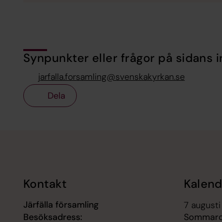
Synpunkter eller frågor på sidans i
jarfalla.forsamling@svenskakyrkan.se
Dela
Tillbaka till toppen
Tillbaka till innehållet
Kontakt
Kalend
Järfälla församling
7 augusti
Besöksadress:
Sommarca