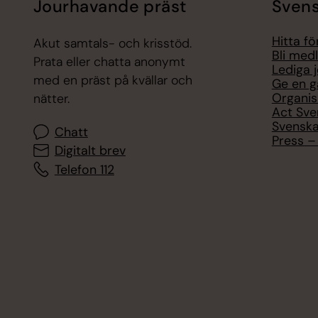
Jourhavande präst
Svens
Hitta f
Akut samtals- och krisstöd.
Bli med
Prata eller chatta anonymt
Lediga 
med en präst på kvällar och
Ge en g
Organis
nätter.
Act Sve
Svenska
Chatt
Press – 
Digitalt brev
Telefon 112