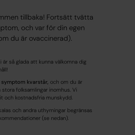
ommen tillbaka! Fortsätt tvätta
tom, och var för din egen
(om du är ovaccinerad).
i är så glada att kunna välkomna dig
åll!
 symptom kvarstår,
och om du är
 stora folksamlingar inomhus. Vi
rit och kostnadsfria munskydd.
pkalas och andra uthyrningar begränsas
kommendationer (se nedan).