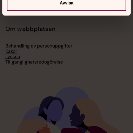
Press – nationell nivå
Avvisa
Om webbplatsen
Behandling av personuppgifter
Kakor
Lyssna
Tillgänglighetsredogörelse