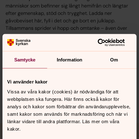
människor som befinner sig långt hemifrån och längtar
efter gemenskap, stöd och trygghet. Ladda ner
gåvobeviset här, fyll i det och ge bort en julklapp.
Tillsammans sprider vi hopp och omtanke – även över
gränserna.
Ladda ner gåvobeviset här.
Samtycke
Information
Om
Synpunkter eller frågor på sidans
Vi använder kakor
innehåll?
Vissa av våra kakor (cookies) är nödvändiga för att
SvenskaKyrkaniutlandet@svenskakyrkan.se
webbplatsen ska fungera. Här finns också kakor för
Dela
analys och kakor som förbättrar din användarupplevelse,
samt kakor som används för marknadsföring och när vi
länkar vidare till andra plattformar. Läs mer om våra
Tillbaka till toppen
Tillbaka till innehållet
kakor.
Jourhavande präst