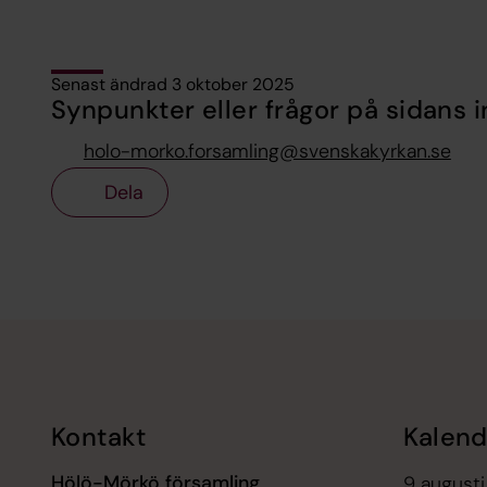
Senast ändrad 3 oktober 2025
Synpunkter eller frågor på sidans i
holo-morko.forsamling@svenskakyrkan.se
Dela
Tillbaka till toppen
Tillbaka till innehållet
Kontakt
Kalend
Hölö-Mörkö församling
9 augusti