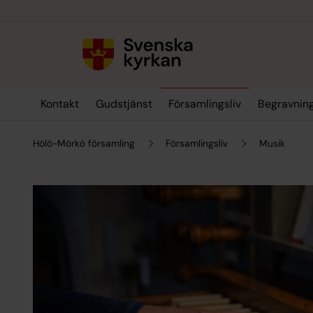
Till innehållet
Till undermeny
Kontakt
Gudstjänst
Församlingsliv
Begravnin
Hölö-Mörkö församling
Församlingsliv
Musik