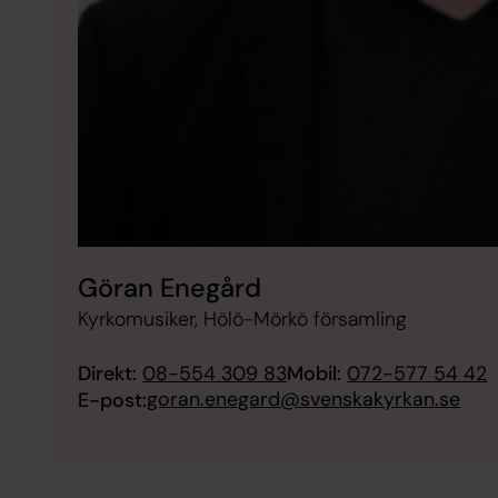
Göran Enegård
Kyrkomusiker, Hölö-Mörkö församling
Direkt:
08-554 309 83
Mobil:
072-577 54 42
goran.enegard@svenskakyrkan.se
E-post: