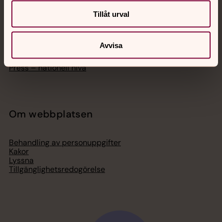
Hitta församling
Bli medlem
Tillåt urval
Lediga jobb
Ge en gåva
Organisation
Avvisa
Act Svenska kyrkan
Svenska kyrkan i utlandet
Press – nationell nivå
Om webbplatsen
Behandling av personuppgifter
Kakor
Lyssna
Tillgänglighetsredogörelse