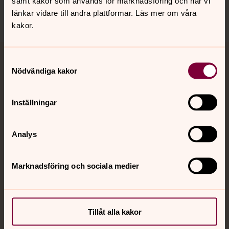
samt kakor som används för marknadsföring och när vi
länkar vidare till andra plattformar. Läs mer om våra
kakor.
Samtyckesval
Jourhavande präst
Nödvändiga kakor
Akut samtals- och krisstöd. Prata eller chatta anonymt
med en präst på kvällar och nätter.
Inställningar
Chatt
Analys
Digitalt brev
Telefon 112
Marknadsföring och sociala medier
Svenska kyrkan
Tillåt alla kakor