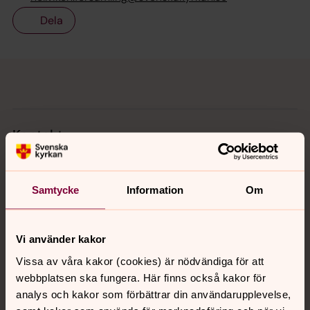
Dela
Tillbaka till toppen
Tillbaka till innehållet
Kontakt
Kalender
Samtycke
Information
Om
Hitta snabbt
Vi använder kakor
Vissa av våra kakor (cookies) är nödvändiga för att
webbplatsen ska fungera. Här finns också kakor för
Sociala kanaler
analys och kakor som förbättrar din användarupplevelse,