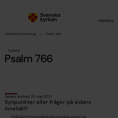
Till innehållet
Till undermeny
Sök
Meny
Höllvikens församling
Psalm 766
Lyssna
Psalm 766
Senast ändrad 25 maj 2021
Synpunkter eller frågor på sidans
innehåll?
hollviken.forsamling@svenskakyrkan.se