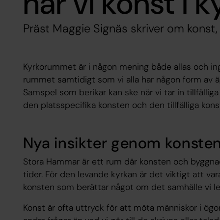
har vi konst i 
Präst Maggie Signäs skriver om konst,
Kyrkorummet är i någon mening både allas och ingen
rummet samtidigt som vi alla har någon form av ä
Samspel som berikar kan ske när vi tar in tillfällig
den platsspecifika konsten och den tillfälliga k
Nya insikter genom konste
Stora Hammar är ett rum där konsten och byggnads
tider. För den levande kyrkan är det viktigt att v
konsten som berättar något om det samhälle vi lev
Konst är ofta uttryck för att möta människor i ögonh