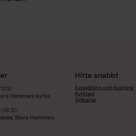
er
Hitta snabbt
Expedition och bokning
 11.00
Kyrktaxi
tora Hammars kyrka
Sidkarta
i 08.30
ässa, Stora Hammars