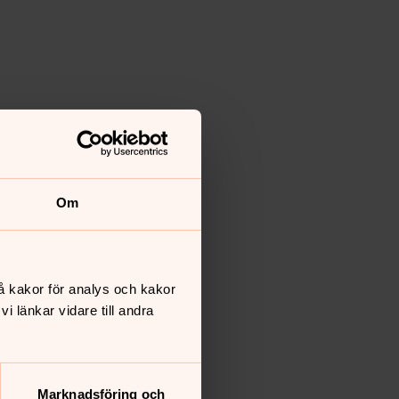
Om
å kakor för analys och kakor
 länkar vidare till andra
Marknadsföring och