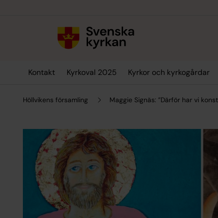
Till innehållet
Till undermeny
Kontakt
Kyrkoval 2025
Kyrkor och kyrkogårdar
Höllvikens församling
Maggie Signäs: ”Därför har vi konst