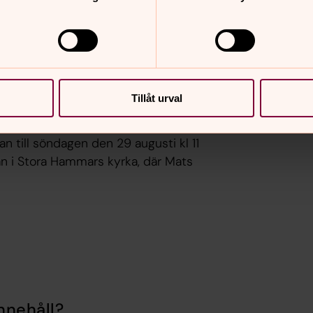
mansson, konstnär och präst, att
av liv i Stora Hammars kyrka. Bilderna
dessa berättelser du också.
ansson 19 juni
Tillåt urval
och en enkel kvällsmässa i Stora
an till söndagen den 29 augusti kl 11
 i Stora Hammars kyrka, där Mats
nnehåll?