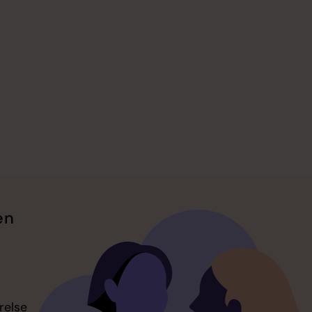
en
relse