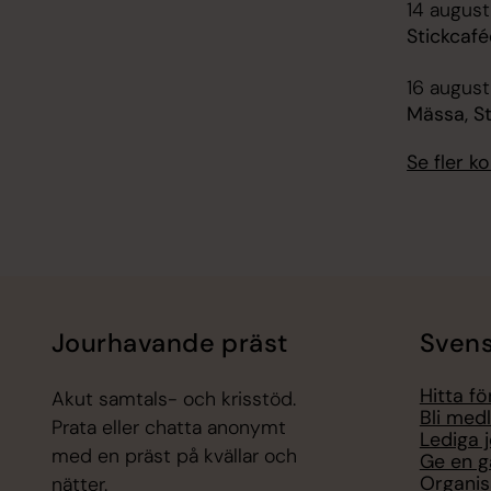
14 august
Stickcafé
16 augusti
Mässa, S
Se fler 
Jourhavande präst
Svens
Hitta f
Akut samtals- och krisstöd.
Bli med
Prata eller chatta anonymt
Lediga 
med en präst på kvällar och
Ge en g
Organis
nätter.