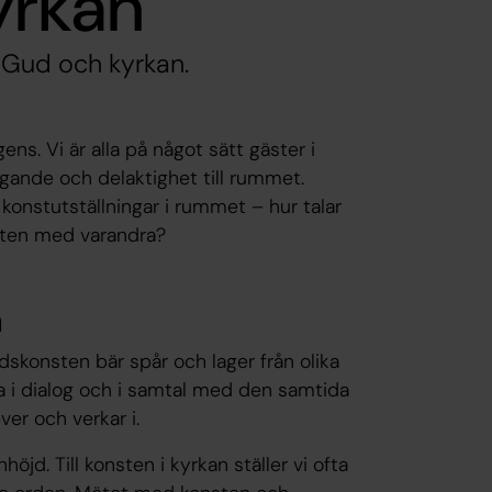
kyrkan”
 Gud och kyrkan.
s. Vi är alla på något sätt gäster i
gande och delaktighet till rummet.
a konstutställningar i rummet – hur talar
onsten med varandra?
n
konsten bär spår och lager från olika
ara i dialog och i samtal med den samtida
er och verkar i.
öjd. Till konsten i kyrkan ställer vi ofta