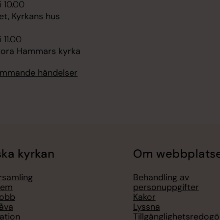
i 10.00
et, Kyrkans hus
 11.00
tora Hammars kyrka
kommande händelser
ka kyrkan
Om webbplats
örsamling
Behandling av
lem
personuppgifter
jobb
Kakor
åva
Lyssna
ation
Tillgänglighetsredogö