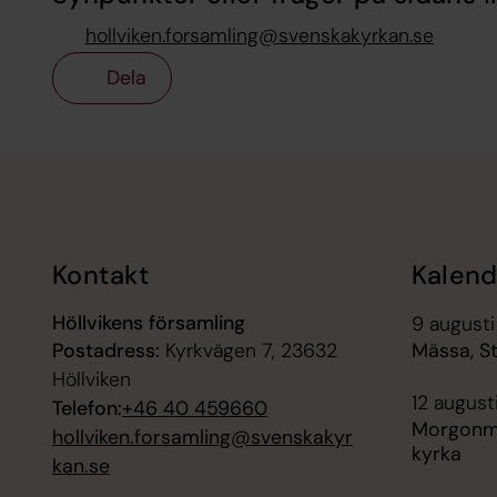
hollviken.forsamling@svenskakyrkan.se
Dela
Tillbaka till toppen
Tillbaka till innehållet
Kontakt
Kalend
Höllvikens församling
9 augusti
Postadress:
Kyrkvägen 7, 23632
Mässa, S
Höllviken
12 august
Telefon:
+46 40 459660
Morgonm
hollviken.forsamling@svenskakyr
kyrka
kan.se