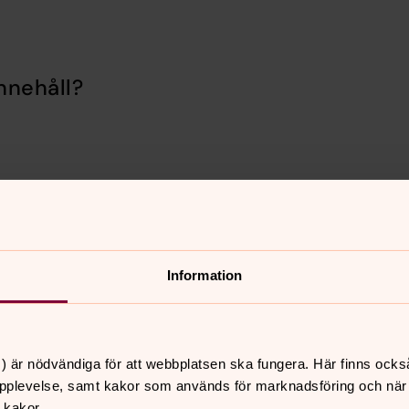
nnehåll?
Information
er
Hitta snabbt
) är nödvändiga för att webbplatsen ska fungera. Här finns ocks
pplevelse, samt kakor som används för marknadsföring och när vi
Expedition och bokning
 10.00
 kakor.