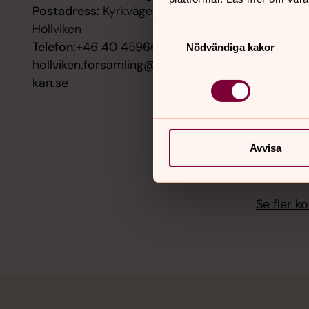
Postadress:
Kyrkvägen 7, 23632
Stickcafé
Höllviken
Samtyckesval
9 augusti
Telefon:
+46 40 459660
Nödvändiga kakor
Mässa, S
hollviken.forsamling@svenskakyr
kan.se
12 august
Morgonm
kyrka
Avvisa
14 august
Stickcafé
Se fler 