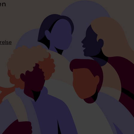
en
relse