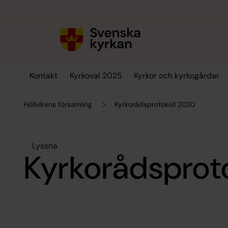
Till innehållet
Till undermeny
Kontakt
Kyrkoval 2025
Kyrkor och kyrkogårdar
Höllvikens församling
Kyrkorådsprotokoll 2020
Lyssna
Kyrkorådsprot