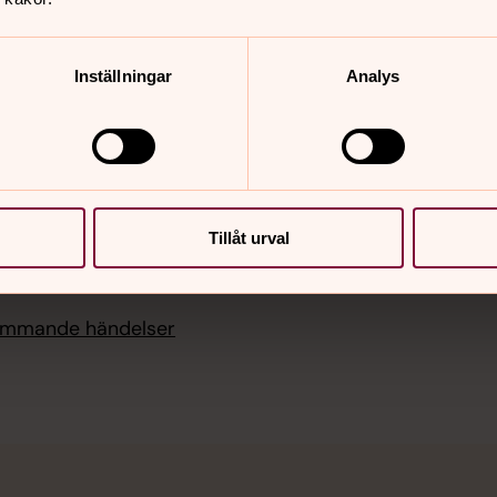
Kyrktaxi
et, Kyrkans hus
Sidkarta
 11.00
Inställningar
Analys
tora Hammars kyrka
i 08.30
ässa, Stora Hammars
Tillåt urval
i 10.00
et, Kyrkans hus
kommande händelser