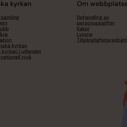
ka kyrkan
Om webbplats
örsamling
Behandling av
lem
personuppgifter
jobb
Kakor
åva
Lyssna
ation
Tillgänglighetsredogö
nska kyrkan
 kyrkan i utlandet
nationell nivå