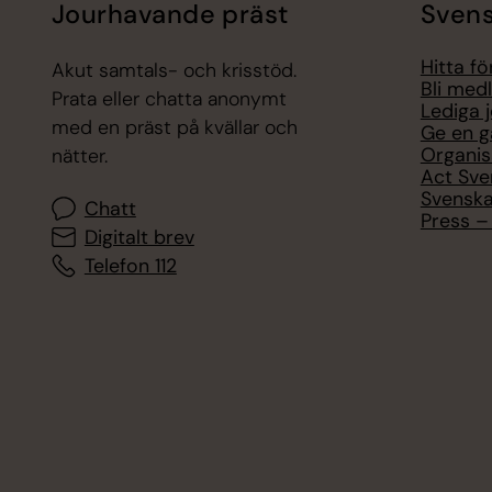
Jourhavande präst
Svens
Hitta f
Akut samtals- och krisstöd.
Bli med
Prata eller chatta anonymt
Lediga 
med en präst på kvällar och
Ge en g
Organis
nätter.
Act Sve
Svenska
Chatt
Press – 
Digitalt brev
Telefon 112