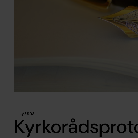
Lyssna
Kyrkorådsproto