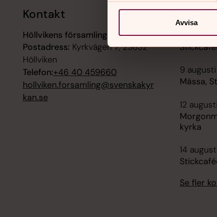
Kontakt
Kalend
Avvisa
Höllvikens församling
7 augusti
Postadress:
Kyrkvägen 7, 23632
Stickcafé
Höllviken
9 augusti
Telefon:
+46 40 459660
Mässa, S
hollviken.forsamling@svenskakyr
kan.se
12 august
Morgonm
kyrka
14 august
Stickcafé
Se fler 