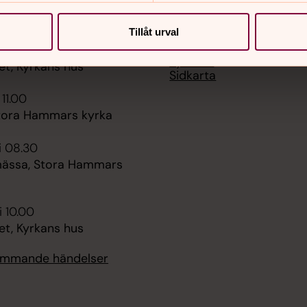
er
Hitta snabbt
Tillåt urval
Expedition och bokning
 10.00
Kyrktaxi
et, Kyrkans hus
Sidkarta
 11.00
tora Hammars kyrka
i 08.30
ässa, Stora Hammars
i 10.00
et, Kyrkans hus
kommande händelser