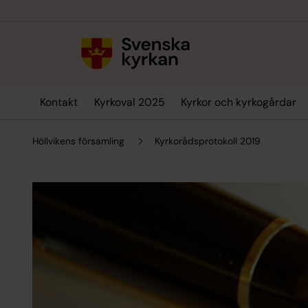
Till innehållet
Till undermeny
Kontakt
Kyrkoval 2025
Kyrkor och kyrkogårdar
Höllvikens församling
Kyrkorådsprotokoll 2019