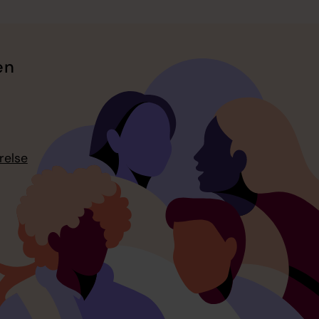
en
relse