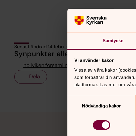
Samtycke
Senast ändrad 14 februari 2019
Synpunkter eller frågor på sidans i
Vi använder kakor
hollviken.forsamling@svenskakyrkan.se
Vissa av våra kakor (cookies
Dela
som förbättrar din användaru
plattformar. Läs mer om våra
Samtyckesval
Nödvändiga kakor
Tillbaka till toppen
Tillbaka till innehållet