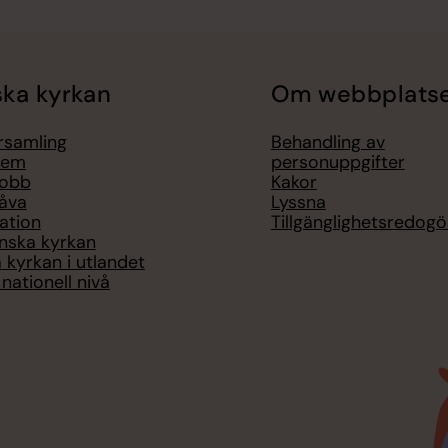
ka kyrkan
Om webbplats
örsamling
Behandling av
lem
personuppgifter
jobb
Kakor
åva
Lyssna
ation
Tillgänglighetsredogö
nska kyrkan
 kyrkan i utlandet
nationell nivå