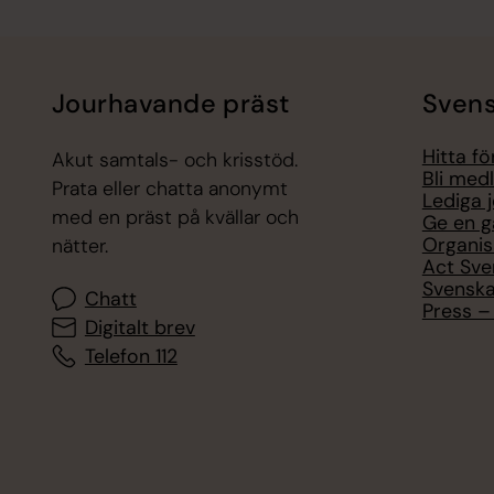
Jourhavande präst
Svens
Hitta f
Akut samtals- och krisstöd.
Bli med
Prata eller chatta anonymt
Lediga 
med en präst på kvällar och
Ge en g
Organis
nätter.
Act Sve
Svenska
Chatt
Press – 
Digitalt brev
Telefon 112