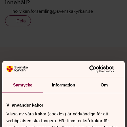
innehåll?
hollviken.forsamling@svenskakyrkan.se
Dela
Tillbaka till toppen
Tillbaka till innehållet
Kontakt
Samtycke
Information
Om
Kalender
Vi använder kakor
Vissa av våra kakor (cookies) är nödvändiga för att
Hitta snabbt
webbplatsen ska fungera. Här finns också kakor för