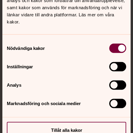
analys och kakor som förbättrar din användarupplevelse,
samt kakor som används för marknadsföring och när vi
Sociala kanaler
länkar vidare till andra plattformar. Läs mer om våra
kakor.
Samtyckesval
Nödvändiga kakor
Jourhavande präst
Inställningar
Akut samtals- och krisstöd. Prata eller chatta anonymt
med en präst på kvällar och nätter.
Analys
Chatt
Marknadsföring och sociala medier
Digitalt brev
Telefon 112
Tillåt alla kakor