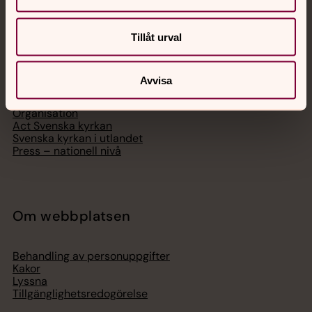
Svenska kyrkan
Tillåt urval
Hitta församling
Bli medlem
Avvisa
Lediga jobb
Ge en gåva
Organisation
Act Svenska kyrkan
Svenska kyrkan i utlandet
Press – nationell nivå
Om webbplatsen
Behandling av personuppgifter
Kakor
Lyssna
Tillgänglighetsredogörelse