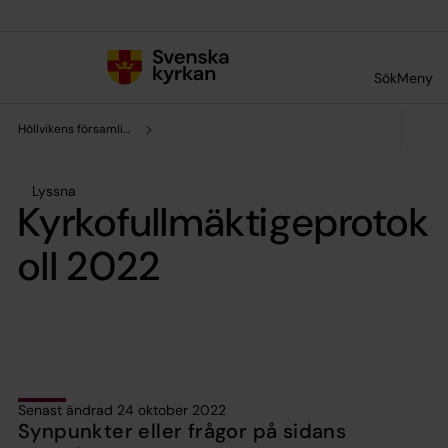
Till innehållet
Till undermeny
Sök
Meny
Höllvikens församling
Lyssna
Kyrkofullmäktigeprotok
oll 2022
Senast ändrad 24 oktober 2022
Synpunkter eller frågor på sidans